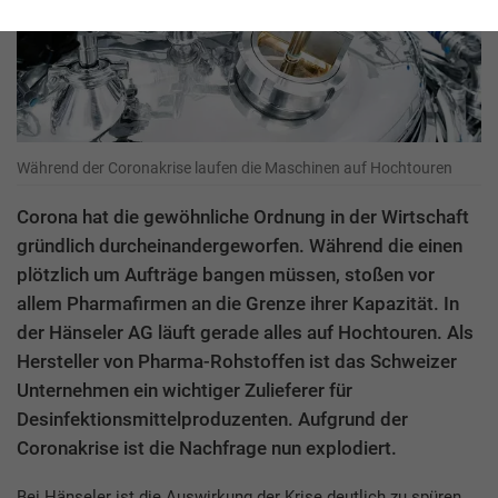
Während der Coronakrise laufen die Maschinen auf Hochtouren
Corona hat die gewöhnliche Ordnung in der Wirtschaft
gründlich durcheinandergeworfen. Während die einen
plötzlich um Aufträge bangen müssen, stoßen vor
allem Pharmafirmen an die Grenze ihrer Kapazität. In
der Hänseler AG läuft gerade alles auf Hochtouren. Als
Hersteller von Pharma-Rohstoffen ist das Schweizer
Unternehmen ein wichtiger Zulieferer für
Desinfektionsmittelproduzenten. Aufgrund der
Coronakrise ist die Nachfrage nun explodiert.
Bei Hänseler ist die Auswirkung der Krise deutlich zu spüren.