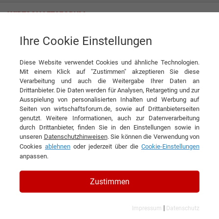
Ihre Cookie Einstellungen
Hänseler AG
Swissness in Zeiten von Corona
Diese Website verwendet Cookies und ähnliche Technologien.
Interview
Hänseler AG
Mit einem Klick auf "Zustimmen" akzeptieren Sie diese
Verarbeitung und auch die Weitergabe Ihrer Daten an
DIESEN ARTIKEL EMPFEHLEN
Drittanbieter. Die Daten werden für Analysen, Retargeting und zur
Ausspielung von personalisierten Inhalten und Werbung auf
Seiten von wirtschaftsforum.de, sowie auf Drittanbieterseiten
Swissness in Zeiten von Corona
genutzt. Weitere Informationen, auch zur Datenverarbeitung
durch Drittanbieter, finden Sie in den Einstellungen sowie in
unseren
Datenschutzhinweisen
. Sie können die Verwendung von
Interview mit Dr. Dominik Hauser,
Cookies
ablehnen
oder jederzeit über die
Cookie-Einstellungen
Geschäftsführer der Hänseler AG
anpassen.
Zustimmen
|
Impressum
Datenschutz