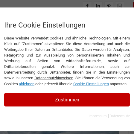
INTERVIEWS
THEMENWELTEN
Ihre Cookie Einstellungen
Diese Website verwendet Cookies und ähnliche Technologien. Mit einem
auch bis Zeltbeheizungsschlauch
Klick auf "Zustimmen" akzeptieren Sie diese Verarbeitung und auch die
Weitergabe Ihrer Daten an Drittanbieter. Die Daten werden für Analysen,
Retargeting und zur Ausspielung von personalisierten Inhalten und
Werbung auf Seiten von wirtschaftsforum.de, sowie auf
Drittanbieterseiten genutzt. Weitere Informationen, auch zur
bis
Datenverarbeitung durch Drittanbieter, finden Sie in den Einstellungen
sowie in unseren
Datenschutzhinweisen
. Sie können die Verwendung von
auch
Cookies
ablehnen
oder jederzeit über die
Cookie-Einstellungen
anpassen.
l Manager der Flexschlauch Produktions GmbH
Zustimmen
|
Impressum
Datenschutz