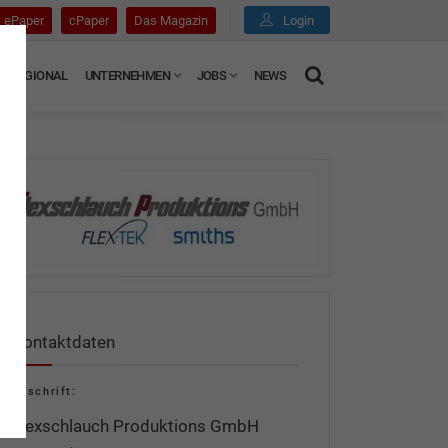
ePaper
cPaper
Das Magazin
Login
REGIONAL
UNTERNEHMEN
JOBS
NEWS
Kontaktdaten
Anschrift:
Flexschlauch Produktions GmbH