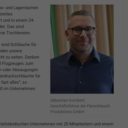
ons- und Lagerräumen
breites
t und in einem 24-
det. Das sind
ne Tischlereien.
s sind Schläuche für
nden unsere
icht zu sehen. Denken
d Flugzeugen, zum
gen oder Absaugungen
erdruckschläuche für
fast alles“, so
000 im Unternehmen
Sebastian Gombert,
Geschäftsführer der Flexschlauch
Produktions GmbH
ttelständischen Unternehmen mit 20 Mitarbeitern und einem