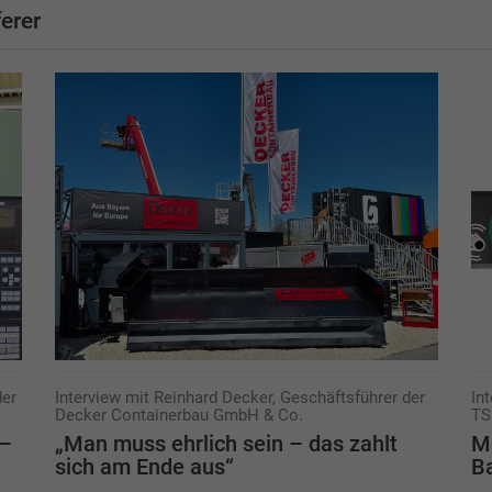
erer
der
Interview mit Reinhard Decker, Geschäftsführer der
In
Decker Containerbau GmbH & Co.
TS
 –
„Man muss ehrlich sein – das zahlt
Me
sich am Ende aus“
B