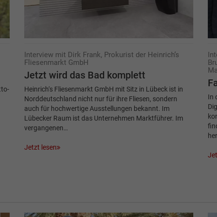
Interview mit Dirk Frank, Prokurist der Heinrich‘s
In
Fliesenmarkt GmbH
Br
Ma
Jetzt wird das Bad komplett
Fa
to-
Heinrich‘s Fliesenmarkt GmbH mit Sitz in Lübeck ist in
In 
Norddeutschland nicht nur für ihre Fliesen, sondern
Dig
auch für hochwertige Ausstellungen bekannt. Im
kon
Lübecker Raum ist das Unternehmen Marktführer. Im
fin
vergangenen…
her
Jetzt lesen
Jet