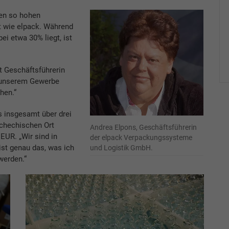
nen so hohen
t wie elpack. Während
ei etwa 30% liegt, ist
t Geschäftsführerin
 unserem Gewerbe
hen.“
s insgesamt über drei
schechischen Ort
Andrea Elpons, Geschäftsführerin
 EUR. „Wir sind in
der elpack Verpackungssysteme
ist genau das, was ich
und Logistik GmbH.
werden.“