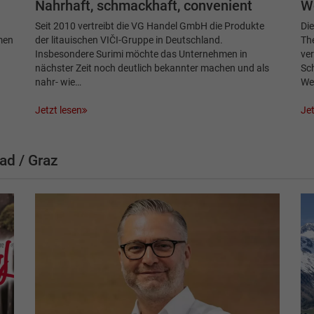
Nahrhaft, schmackhaft, convenient
Wo
Seit 2010 vertreibt die VG Handel GmbH die Produkte
Die
men
der litauischen VIČI-Gruppe in Deutschland.
The
Insbesondere Surimi möchte das Unternehmen in
ve
nächster Zeit noch deutlich bekannter machen und als
Sc
nahr- wie…
Wer
Jetzt lesen
Jet
ad / Graz