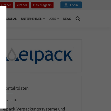
ePaper
cPaper
Das Magazin
Login
REGIONAL
UNTERNEHMEN
JOBS
NEWS
Kontaktdaten
Anschrift:
elpack Verpackungssysteme und