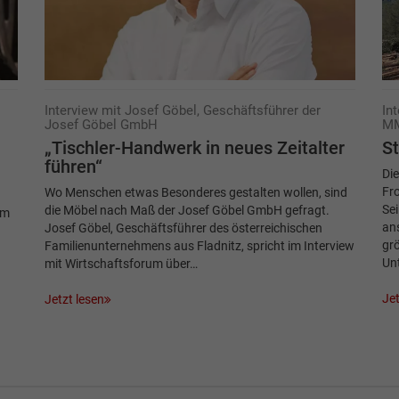
Interview mit Josef Göbel, Geschäftsführer der
In
Josef Göbel GmbH
MM
„Tischler-Handwerk in neues Zeitalter
St
führen“
Die
Fro
Wo Menschen etwas Besonderes gestalten wollen, sind
Sei
die Möbel nach Maß der Josef Göbel GmbH gefragt.
um
an
Josef Göbel, Geschäftsführer des österreichischen
grö
Familienunternehmens aus Fladnitz, spricht im Interview
Un
mit Wirtschaftsforum über…
Jet
Jetzt lesen