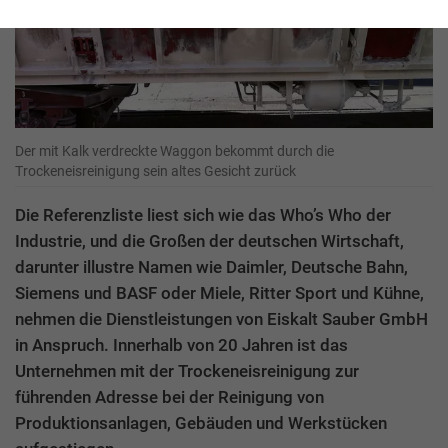
Der mit Kalk verdreckte Waggon bekommt durch die
Trockeneisreinigung sein altes Gesicht zurück
Die Referenzliste liest sich wie das Who’s Who der
Industrie, und die Großen der deutschen Wirtschaft,
darunter illustre Namen wie Daimler, Deutsche Bahn,
Siemens und BASF oder Miele, Ritter Sport und Kühne,
nehmen die Dienstleistungen von Eiskalt Sauber GmbH
in Anspruch. Innerhalb von 20 Jahren ist das
Unternehmen mit der Trockeneisreinigung zur
führenden Adresse bei der Reinigung von
Produktionsanlagen, Gebäuden und Werkstücken