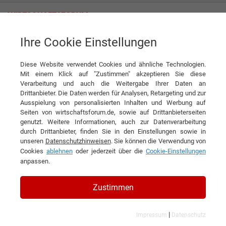
Ihre Cookie Einstellungen
Eiskalt Sauber GmbH
So sauber war’s noch nie
Diese Website verwendet Cookies und ähnliche Technologien.
Interview
Eiskalt Sauber GmbH
Mit einem Klick auf "Zustimmen" akzeptieren Sie diese
Verarbeitung und auch die Weitergabe Ihrer Daten an
DIESEN ARTIKEL EMPFEHLEN
Drittanbieter. Die Daten werden für Analysen, Retargeting und zur
Ausspielung von personalisierten Inhalten und Werbung auf
Seiten von wirtschaftsforum.de, sowie auf Drittanbieterseiten
So sauber war’s noch nie
genutzt. Weitere Informationen, auch zur Datenverarbeitung
durch Drittanbieter, finden Sie in den Einstellungen sowie in
unseren
Datenschutzhinweisen
. Sie können die Verwendung von
Interview mit Friedhelm Osada,
Cookies
ablehnen
oder jederzeit über die
Cookie-Einstellungen
Geschäftsführer der Eiskalt Sauber GmbH
anpassen.
Zustimmen
|
Impressum
Datenschutz