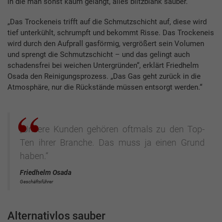
in die man sonst kaum gelangt, alles blitzblank sauber.
„Das Trockeneis trifft auf die Schmutzschicht auf, diese wird
tief unterkühlt, schrumpft und bekommt Risse. Das Trockeneis
wird durch den Aufprall gasförmig, vergrößert sein Volumen
und sprengt die Schmutzschicht – und das gelingt auch
schadensfrei bei weichen Untergründen“, erklärt Friedhelm
Osada den Reinigungsprozess. „Das Gas geht zurück in die
Atmosphäre, nur die Rückstände müssen entsorgt werden.“
„Unsere Kunden gehören oftmals zu den Top-
Ten ihrer Branche. Das muss ja einen Grund
haben.“
Friedhelm Osada
Geschäftsführer
Alternativlos sauber