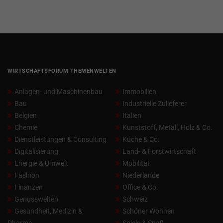
WIRTSCHAFTSFORUM THEMENWELTEN
Anlagen- und Maschinenbau
Immobilien
Bau
Industrielle Zulieferer
Belgien
Italien
Chemie
Kunststoff, Metall, Holz & Co.
Dienstleistungen & Consulting
Küche & Co.
Digitalisierung
Land- & Forstwirtschaft
Energie & Umwelt
Mobilität
Fashion
Niederlande
Finanzen
Office & Co.
Genusswelten
Schweiz
Gesundheit, Medizin &
Schöner Wohnen
Pharma
Spiele & Spaß