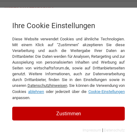
Ihre Cookie Einstellungen
DZG Metering GmbH
Wenn es ganz genau sein soll ...
Diese Website verwendet Cookies und ähnliche Technologien.
Interview
DZG Metering GmbH
Mit einem Klick auf "Zustimmen" akzeptieren Sie diese
Verarbeitung und auch die Weitergabe Ihrer Daten an
DIESEN ARTIKEL EMPFEHLEN
Drittanbieter. Die Daten werden für Analysen, Retargeting und zur
Ausspielung von personalisierten Inhalten und Werbung auf
Seiten von wirtschaftsforum.de, sowie auf Drittanbieterseiten
Wenn es ganz genau sein soll ...
genutzt. Weitere Informationen, auch zur Datenverarbeitung
durch Drittanbieter, finden Sie in den Einstellungen sowie in
unseren
Datenschutzhinweisen
. Sie können die Verwendung von
Interview mit Michael Zintl,
Cookies
ablehnen
oder jederzeit über die
Cookie-Einstellungen
Geschäftsführer der DZG Metering GmbH
anpassen.
Zustimmen
|
Impressum
Datenschutz