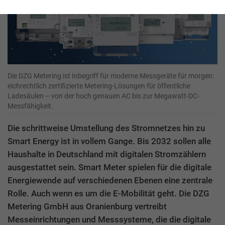
Die DZG Metering ist Inbegriff für moderne Messgeräte für morgen:
eichrechtlich zertifizierte Metering-Lösungen für öffentliche
Ladesäulen – von der hoch genauen AC bis zur Megawatt-DC-
Messfähigkeit.
Die schrittweise Umstellung des Stromnetzes hin zu
Smart Energy ist in vollem Gange. Bis 2032 sollen alle
Haushalte in Deutschland mit digitalen Stromzählern
ausgestattet sein. Smart Meter spielen für die digitale
Energiewende auf verschiedenen Ebenen eine zentrale
Rolle. Auch wenn es um die E-Mobilität geht. Die DZG
Metering GmbH aus Oranienburg vertreibt
Messeinrichtungen und Messsysteme, die die digitale