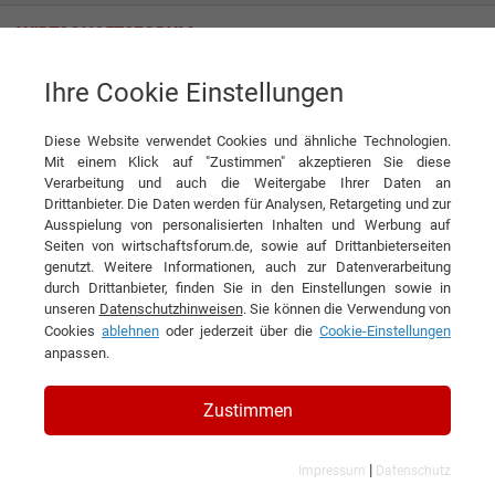
Ihre Cookie Einstellungen
Interviews
Diese Website verwendet Cookies und ähnliche Technologien.
Interview
Mit einem Klick auf "Zustimmen" akzeptieren Sie diese
Verarbeitung und auch die Weitergabe Ihrer Daten an
DIESEN ARTIKEL EMPFEHLEN
Drittanbieter. Die Daten werden für Analysen, Retargeting und zur
Ausspielung von personalisierten Inhalten und Werbung auf
Seiten von wirtschaftsforum.de, sowie auf Drittanbieterseiten
Die Küche zum Rocken bringen
genutzt. Weitere Informationen, auch zur Datenverarbeitung
durch Drittanbieter, finden Sie in den Einstellungen sowie in
unseren
Datenschutzhinweisen
. Sie können die Verwendung von
Interview mit Stefan Marquard, Sterne- &
Cookies
ablehnen
oder jederzeit über die
Cookie-Einstellungen
TV-Koch sowie Buchautor
anpassen.
Zustimmen
|
Impressum
Datenschutz