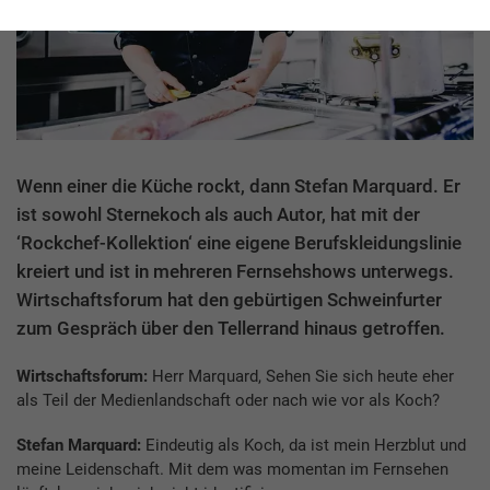
Wenn einer die Küche rockt, dann Stefan Marquard. Er
ist sowohl Sternekoch als auch Autor, hat mit der
‘Rockchef-Kollektion‘ eine eigene Berufskleidungslinie
kreiert und ist in mehreren Fernsehshows unterwegs.
Wirtschaftsforum hat den gebürtigen Schweinfurter
zum Gespräch über den Tellerrand hinaus getroffen.
Wirtschaftsforum:
Herr Marquard, Sehen Sie sich heute eher
als Teil der Medienlandschaft oder nach wie vor als Koch?
Stefan Marquard:
Eindeutig als Koch, da ist mein Herzblut und
meine Leidenschaft. Mit dem was momentan im Fernsehen