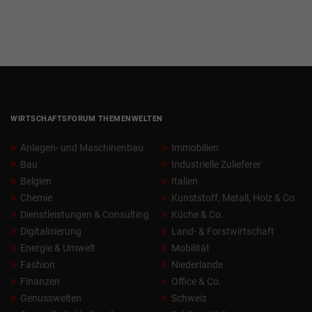
WIRTSCHAFTSFORUM THEMENWELTEN
Anlagen- und Maschinenbau
Immobilien
Bau
Industrielle Zulieferer
Belgien
Italien
Chemie
Kunststoff, Metall, Holz & Co.
Dienstleistungen & Consulting
Küche & Co.
Digitalisierung
Land- & Forstwirtschaft
Energie & Umwelt
Mobilität
Fashion
Niederlande
Finanzen
Office & Co.
Genusswelten
Schweiz