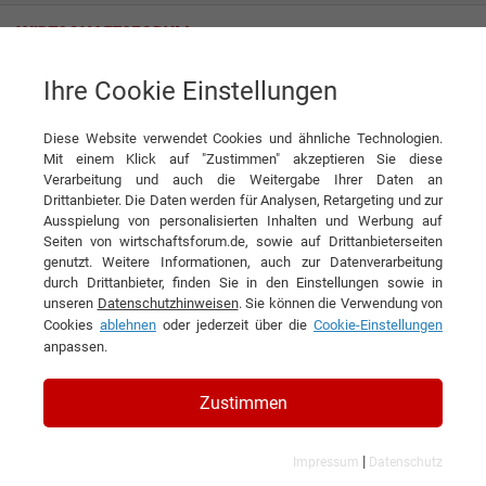
Ihre Cookie Einstellungen
Wie man in 300 Jahren den Start-Up-Spirit nicht verliert
Diese Website verwendet Cookies und ähnliche Technologien.
Interview
DELIUS GmbH & Co. KG
Mit einem Klick auf "Zustimmen" akzeptieren Sie diese
Verarbeitung und auch die Weitergabe Ihrer Daten an
DIESEN ARTIKEL EMPFEHLEN
Drittanbieter. Die Daten werden für Analysen, Retargeting und zur
Ausspielung von personalisierten Inhalten und Werbung auf
Seiten von wirtschaftsforum.de, sowie auf Drittanbieterseiten
Wie man in 300 Jahren den Start-
genutzt. Weitere Informationen, auch zur Datenverarbeitung
durch Drittanbieter, finden Sie in den Einstellungen sowie in
Up-Spirit nicht verliert
unseren
Datenschutzhinweisen
. Sie können die Verwendung von
Cookies
ablehnen
oder jederzeit über die
Cookie-Einstellungen
Interview mit Dr. Marc Schmidt, Kai
anpassen.
Hofmeister und Sylke Mikolajczak, DELIUS
Zustimmen
GmbH & Co. KG
|
Impressum
Datenschutz