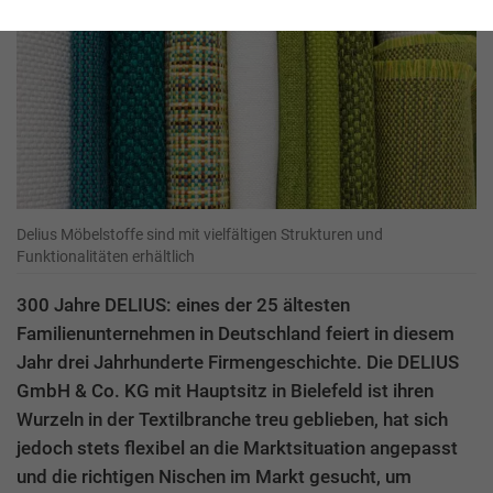
Delius Möbelstoffe sind mit vielfältigen Strukturen und
Funktionalitäten erhältlich
300 Jahre DELIUS: eines der 25 ältesten
Familienunternehmen in Deutschland feiert in diesem
Jahr drei Jahrhunderte Firmengeschichte. Die DELIUS
GmbH & Co. KG mit Hauptsitz in Bielefeld ist ihren
Wurzeln in der Textilbranche treu geblieben, hat sich
jedoch stets flexibel an die Marktsituation angepasst
und die richtigen Nischen im Markt gesucht, um