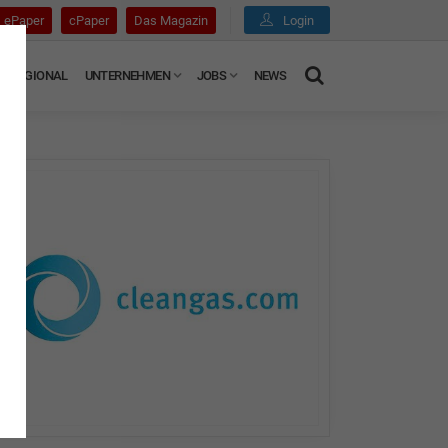
ePaper
cPaper
Das Magazin
Login
REGIONAL
UNTERNEHMEN
JOBS
NEWS