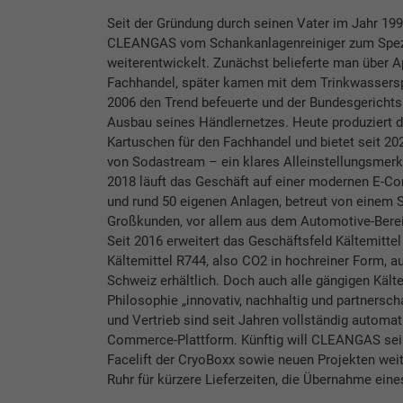
Seit der Gründung durch seinen Vater im Jahr 19
CLEANGAS vom Schankanlagenreiniger zum Spezia
weiterentwickelt. Zunächst belieferte man über 
Fachhandel, später kamen mit dem Trinkwassers
2006 den Trend befeuerte und der Bundesgericht
Ausbau seines Händlernetzes. Heute produziert 
Kartuschen für den Fachhandel und bietet seit 20
von Sodastream – ein klares Alleinstellungsmerkm
2018 läuft das Geschäft auf einer modernen E-Co
und rund 50 eigenen Anlagen, betreut von einem 
Großkunden, vor allem aus dem Automotive-Berei
Seit 2016 erweitert das Geschäftsfeld Kältemittel 
Kältemittel R744, also CO2 in hochreiner Form, a
Schweiz erhältlich. Doch auch alle gängigen Kält
Philosophie „innovativ, nachhaltig und partnersch
und Vertrieb sind seit Jahren vollständig automati
Commerce-Plattform. Künftig will CLEANGAS seine
Facelift der CryoBoxx sowie neuen Projekten weit
Ruhr für kürzere Lieferzeiten, die Übernahme eine