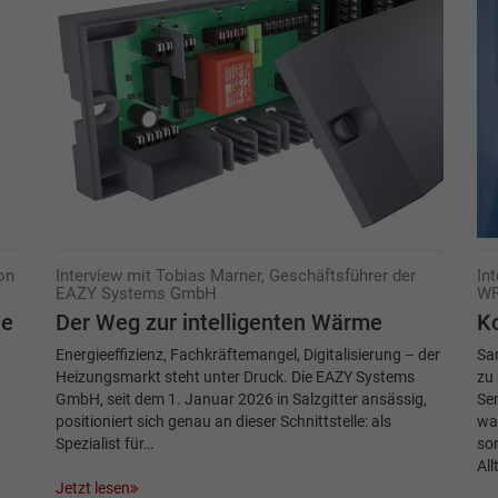
on
Interview mit Tobias Marner, Geschäftsführer der
In
EAZY Systems GmbH
WR
ne
Der Weg zur intelligenten Wärme
Ko
Energieeffizienz, Fachkräftemangel, Digitalisierung – der
Sa
Heizungsmarkt steht unter Druck. Die EAZY Systems
zu
GmbH, seit dem 1. Januar 2026 in Salzgitter ansässig,
Sen
positioniert sich genau an dieser Schnittstelle: als
wa
Spezialist für…
sor
All
Jetzt lesen