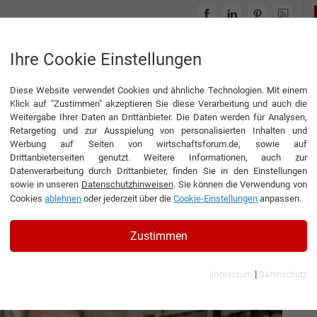
INTERVIEWS
THEMENWELTEN
Ihre Cookie Einstellungen
Diese Website verwendet Cookies und ähnliche Technologien. Mit einem
 – Trockeneis, ­Technik und Zukunftsenergie
Klick auf "Zustimmen" akzeptieren Sie diese Verarbeitung und auch die
Weitergabe Ihrer Daten an Drittanbieter. Die Daten werden für Analysen,
Retargeting und zur Ausspielung von personalisierten Inhalten und
Werbung auf Seiten von wirtschaftsforum.de, sowie auf
Drittanbieterseiten genutzt. Weitere Informationen, auch zur
Trockeneis, ­Technik und
Datenverarbeitung durch Drittanbieter, finden Sie in den Einstellungen
sowie in unseren
Datenschutzhinweisen
. Sie können die Verwendung von
Cookies
ablehnen
oder jederzeit über die
Cookie-Einstellungen
anpassen.
äftsführer der CLEANGAS Verwaltungs GmbH
Zustimmen
|
Impressum
Datenschutz