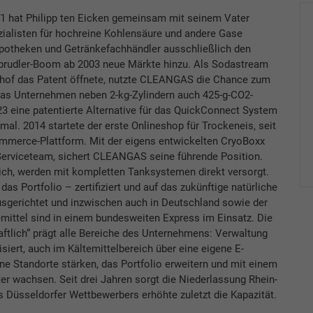
91 hat Philipp ten Eicken gemeinsam mit seinem Vater
listen für hochreine Kohlensäure und andere Gase
Apotheken und Getränkefachhändler ausschließlich den
prudler-Boom ab 2003 neue Märkte hinzu. Als Sodastream
shof das Patent öffnete, nutzte CLEANGAS die Chance zum
das Unternehmen neben 2-kg-Zylindern auch 425-g-CO2-
23 eine patentierte Alternative für das QuickConnect System
al. 2014 startete der erste Onlineshop für Trockeneis, seit
mmerce-Plattform. Mit der eigens entwickelten CryoBoxx
Serviceteam, sichert ­CLEANGAS seine führende Position.
ch, werden mit kompletten Tanksystemen direkt versorgt.
das Portfolio – zertifiziert und auf das zukünftige natürliche
usgerichtet und inzwischen auch in Deutschland sowie der
emittel sind in einem bundesweiten Express im Einsatz. Die
aftlich“ prägt alle Bereiche des Unternehmens: Verwaltung
siert, auch im Kältemittelbereich über eine eigene E-
 Standorte stärken, das Portfolio erweitern und mit einem
er wachsen. Seit drei Jahren sorgt die Niederlassung Rhein-
s Düsseldorfer Wettbewerbers erhöhte zuletzt die Kapazität.