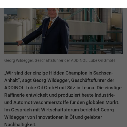
Georg Wildegger, Geschäftsführer der ADDINOL Lube Oil GmbH
„Wir sind der einzige Hidden Champion in Sachsen-
Anhalt“, sagt Georg Wildegger, Geschäftsführer der
ADDINOL Lube Oil GmbH mit Sitz in Leuna. Die einstige
Raffinerie entwickelt und produziert heute Industrie-
und Automotiveschmierstoffe für den globalen Markt.
Im Gespräch mit Wirtschaftsforum berichtet Georg
Wildegger von Innovationen in Öl und gelebter
Nachhaltigkeit.