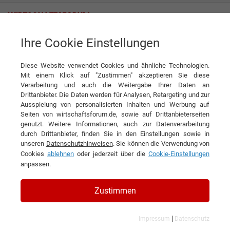
Ihre Cookie Einstellungen
ADDINOL Lube Oil GmbH
Gelebte Nachhaltigkeit: Öl mit Mehrwert
Diese Website verwendet Cookies und ähnliche Technologien.
Interview
ADDINOL Lube Oil GmbH
Mit einem Klick auf "Zustimmen" akzeptieren Sie diese
Verarbeitung und auch die Weitergabe Ihrer Daten an
DIESEN ARTIKEL EMPFEHLEN
Drittanbieter. Die Daten werden für Analysen, Retargeting und zur
Ausspielung von personalisierten Inhalten und Werbung auf
Seiten von wirtschaftsforum.de, sowie auf Drittanbieterseiten
Gelebte Nachhaltigkeit: Öl mit
genutzt. Weitere Informationen, auch zur Datenverarbeitung
durch Drittanbieter, finden Sie in den Einstellungen sowie in
Mehrwert
unseren
Datenschutzhinweisen
. Sie können die Verwendung von
Cookies
ablehnen
oder jederzeit über die
Cookie-Einstellungen
Interview mit Georg Wildegger,
anpassen.
Geschäftsführer der ADDINOL Lube Oil
Zustimmen
GmbH
|
Impressum
Datenschutz