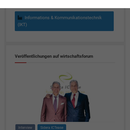
Informations & Kommunikationstechnik
(IKT)
Veröffentlichungen auf wirtschaftsforum
Interview
Sidera ICTease