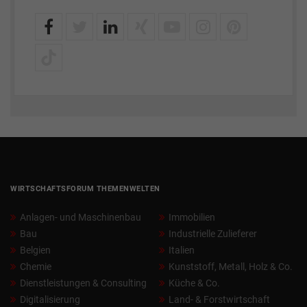
WIRTSCHAFTSFORUM THEMENWELTEN
Anlagen- und Maschinenbau
Immobilien
Bau
Industrielle Zulieferer
Belgien
Italien
Chemie
Kunststoff, Metall, Holz & Co.
Dienstleistungen & Consulting
Küche & Co.
Digitalisierung
Land- & Forstwirtschaft