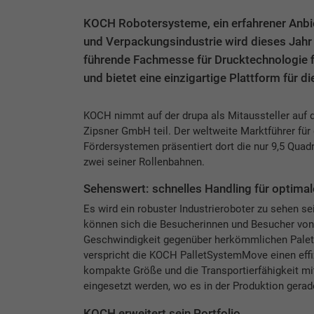
KOCH Robotersysteme, ein erfahrener Anbie
und Verpackungsindustrie wird dieses Jahr e
führende Fachmesse für Drucktechnologie fi
und bietet eine einzigartige Plattform für d
KOCH nimmt auf der drupa als Mitaussteller auf d
Zipsner GmbH teil. Der weltweite Marktführer für
Fördersystemen präsentiert dort die nur 9,5 Qu
zwei seiner Rollenbahnen.
Sehenswert: schnelles Handling für optimal
Es wird ein robuster Industrieroboter zu sehen sei
können sich die Besucherinnen und Besucher von k
Geschwindigkeit gegenüber herkömmlichen Palet
verspricht die KOCH PalletSystemMove einen effizi
kompakte Größe und die Transportierfähigkeit mi
eingesetzt werden, wo es in der Produktion gerade
KOCH erweitert sein Portfolio