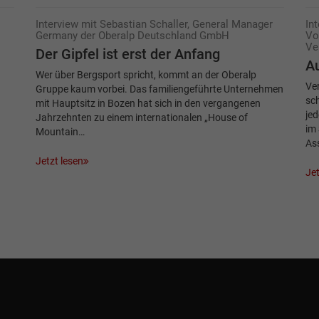
Interview mit Sebastian Schaller, General Manager
In
Germany der Oberalp Deutschland GmbH
Vo
Ve
Der Gipfel ist erst der Anfang
Au
Wer über Bergsport spricht, kommt an der Oberalp
Ver
Gruppe kaum vorbei. Das familiengeführte Unternehmen
sc
mit Hauptsitz in Bozen hat sich in den vergangenen
jed
Jahrzehnten zu einem internationalen „House of
im 
Mountain…
As
Jetzt lesen
Jet