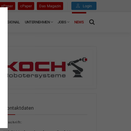
ePaper
cPaper
Das Magazin
Login
REGIONAL
UNTERNEHMEN
JOBS
NEWS
Kontaktdaten
Anschrift: