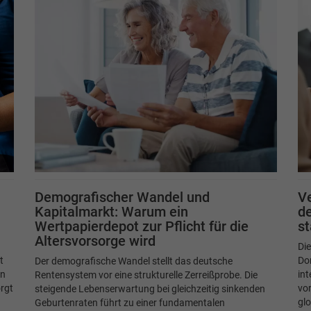
Demografischer Wandel und
Ve
Kapitalmarkt: Warum ein
de
Wertpapierdepot zur Pflicht für die
s
Altersvorsorge wird
Di
t
Do
Der demografische Wandel stellt das deutsche
in
int
Rentensystem vor eine strukturelle Zerreißprobe. Die
rgt
vor
steigende Lebenserwartung bei gleichzeitig sinkenden
glo
Geburtenraten führt zu einer fundamentalen