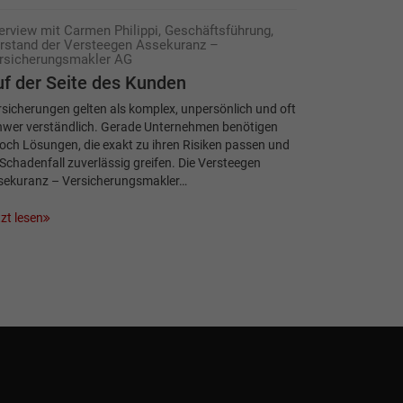
terview mit Carmen Philippi, Geschäftsführung,
rstand der Versteegen Assekuranz –
rsicherungsmakler AG
f der Seite des Kunden
sicherungen gelten als komplex, unpersönlich und oft
hwer verständlich. Gerade Unternehmen benötigen
och Lösungen, die exakt zu ihren Risiken passen und
Schadenfall zuverlässig greifen. Die Versteegen
sekuranz – Versicherungsmakler…
zt lesen