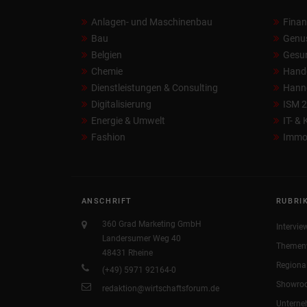
Anlagen- und Maschinenbau
Fina
Bau
Genu
Belgien
Gesun
Chemie
Hand
Dienstleistungen & Consulting
Hann
Digitalisierung
ISM 
Energie & Umwelt
IT- &
Fashion
Immob
ANSCHRIFT
RUBRI
360 Grad Marketing GmbH
Intervie
Landersumer Weg 40
Themen
48431 Rheine
Regiona
(+49) 5971 92164-0
Showro
redaktion@wirtschaftsforum.de
Untern