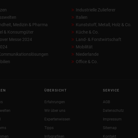
nzen
Industrielle Zulieferer
sswelten
Italien
dheit, Medizin & Pharma
Kunststoff, Metall, Holz & Co.
el & Konsumgüter
Küche & Co.
over Messe 2024
Land- & Forstwirtschaft
2024
Mobilität
 Kommunikationslösungen
Niederlande
ilien
Office & Co.
KEN
ÜBERSICHT
SERVICE
ws
Erfahrungen
AGB
welten
Wir über uns
Datenschutz
l
Expertenwissen
Impressum
oms
Tipps
Sitemap
ehmen
Infografiken
Kontakt