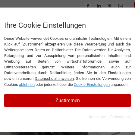
INTERVIEWS
THEMENWELTEN
Ihre Cookie Einstellungen
Diese Website verwendet Cookies und ähnliche Technologien. Mit einem
STEME PRÄSENTIERT SICH ERSTMALS AUF DER DRUPA 2024
Klick auf "Zustimmen" akzeptieren Sie diese Verarbeitung und auch die
Weitergabe Ihrer Daten an Drittanbieter. Die Daten werden für Analysen,
Retargeting und zur Ausspielung von personalisierten Inhalten und
Werbung auf Seiten von wirtschaftsforum.de, sowie auf
Drittanbieterseiten genutzt. Weitere Informationen, auch zur
TEME PRÄSENTIERT
Datenverarbeitung durch Drittanbieter, finden Sie in den Einstellungen
sowie in unseren
Datenschutzhinweisen
. Sie können die Verwendung von
F DER DRUPA 2024
Cookies
ablehnen
oder jederzeit über die
Cookie-Einstellungen
anpassen.
Zustimmen
|
Impressum
Datenschutz