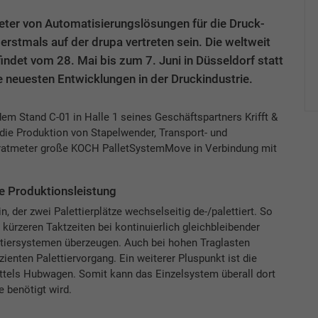
ter von Automatisierungslösungen für die Druck-
rstmals auf der drupa vertreten sein. Die weltweit
ndet vom 28. Mai bis zum 7. Juni in Düsseldorf statt
ie neuesten Entwicklungen in der Druckindustrie.
em Stand C-01 in Halle 1 seines Geschäftspartners Krifft &
 die Produktion von Stapelwender, Transport- und
adratmeter große KOCH PalletSystemMove in Verbindung mit
e Produktionsleistung
n, der zwei Palettierplätze wechselseitig de-/palettiert. So
ürzeren Taktzeiten bei kontinuierlich gleichbleibender
tiersystemen überzeugen. Auch bei hohen Traglasten
enten Palettiervorgang. Ein weiterer Pluspunkt ist die
ttels Hubwagen. Somit kann das Einzelsystem überall dort
 benötigt wird.