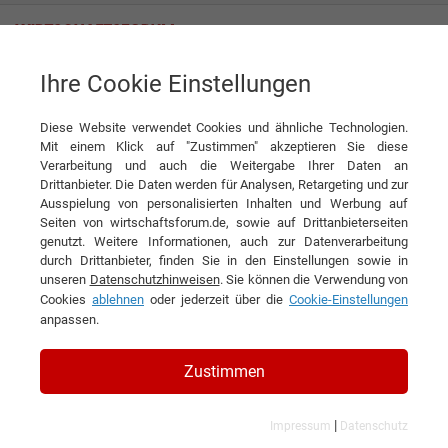
Ihre Cookie Einstellungen
SSR Schadstoffsanierung Rostock GmbH
Volldienstleister für umweltgerechte Sanierung
Diese Website verwendet Cookies und ähnliche Technologien.
Interview
Mit einem Klick auf "Zustimmen" akzeptieren Sie diese
SSR Schadstoffsanierung Rostock GmbH
Verarbeitung und auch die Weitergabe Ihrer Daten an
Drittanbieter. Die Daten werden für Analysen, Retargeting und zur
DIESEN ARTIKEL EMPFEHLEN
Ausspielung von personalisierten Inhalten und Werbung auf
Seiten von wirtschaftsforum.de, sowie auf Drittanbieterseiten
genutzt. Weitere Informationen, auch zur Datenverarbeitung
Volldienstleister für
durch Drittanbieter, finden Sie in den Einstellungen sowie in
unseren
Datenschutzhinweisen
. Sie können die Verwendung von
umweltgerechte Sanierung
Cookies
ablehnen
oder jederzeit über die
Cookie-Einstellungen
anpassen.
Interview mit Ralf Meißner,
Geschäfsführer der SSR
Zustimmen
Schadstoffsanierung Rostock GmbH
|
Impressum
Datenschutz