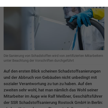
Die Sanierung von Schadstoffen wird von zertifizierten Mitarbeitern
unter Beachtung der Vorschriften durchgeführt
Auf den ersten Blick scheinen Schadstoffsanierungen
und der Abbruch von Gebäuden nicht unbedingt mit
sozialer Verantwortung zu tun zu haben. Auf den
zweiten sehr wohl, hat man nämlich das Wohl seiner
Mitarbeiter im Auge wie Ralf Meißner, Geschäftsführer
der SSR Schadstoffsanierung Rostock GmbH in Berlin: