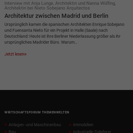
Interview mit Anja Lunge, Architektin und Nanna Wülfing,
Architektin bei Nieto Sobejano Arquitectos
Architektur zwischen Madrid und ­Berlin
Ursprünglich kamen die spanischen Architekten Enrique Sobejano
und Fuensanta Nieto für ein Projekt in Halle (Saale) nach
Deutschland: Heute ist ihre Berliner Niederlassung größer als ihr
ursprüngliches Madrider Büro. Warum…
Jetzt lesen
WIRTSCHAFTSFORUM THEMENWELTEN
Anlagen- und Maschinenbau
Immobilien
Bau
Industrielle Zulieferer