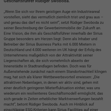
Geschäftsführer Rüdiger Swoboda.
„Wenn Sie sich vor Ihrem geistigen Auge ein Industrieareal
vorstellen, sieht das vermutlich ziemlich trist und grau aus –
und genau das darf es nicht sein!“, setzt Rüdiger Swoboda zu
seiner Beschreibung der Gewerbeimmobilie der Zukunft an.
Eine Vision, die ihm als Geschäftsführer innerhalb der Sirius
Gruppe besonders am Herzen liegt: Denn als Inhaber und
Betreiber der Sirius Business Parks mit 6.000 Mietern in
Deutschland und 4.000 weiteren im UK hängt der Erfolg des
Unternehmens maßgeblich von der Attraktivität seiner
Liegenschaften ab, die sich vornehmlich abseits der
Innenstädte in Stadtrandlagen befinden. Doch was für
Außenstehende zunächst nach einem Standortnachteil klingen
mag, hat sich als klarer Wettbewerbsvorteil erwiesen: „Die
attraktiven Nebenlagen, in denen wir aktiv sind, gehen mit
einer deutlich geringeren Mieterfluktuation einher, was uns
wiederum ein resilienteres Geschäftsmodell ermöglicht, das
sich gerade in Zeiten erheblicher Marktverwerfungen bezahlt
macht“, betont Rüdiger Swoboda. Auch im Hinblick auf
einschlägige ESG-Kriterien kann Sirius Facilities auf einer