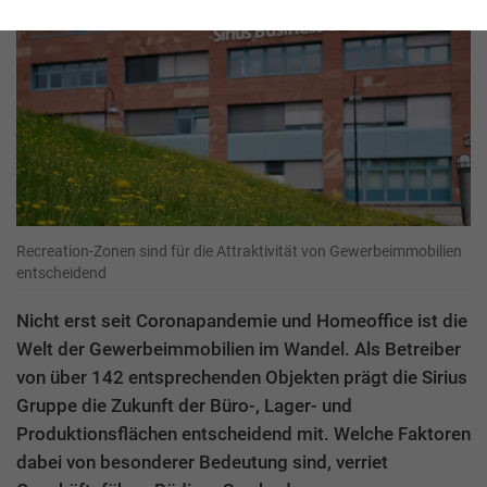
Recreation-Zonen sind für die Attraktivität von Gewerbeimmobilien
entscheidend
Nicht erst seit Coronapandemie und Homeoffice ist die
Welt der Gewerbeimmobilien im Wandel. Als Betreiber
von über 142 entsprechenden Objekten prägt die Sirius
Gruppe die Zukunft der Büro-, Lager- und
Produktionsflächen entscheidend mit. Welche Faktoren
dabei von besonderer Bedeutung sind, verriet