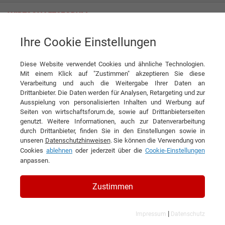
Ihre Cookie Einstellungen
Sirius Facilities GmbH
Moderne Gewerbeimmobilien gesamtheitlich denken
Diese Website verwendet Cookies und ähnliche Technologien.
Interview
Mit einem Klick auf "Zustimmen" akzeptieren Sie diese
Sirius Facilities GmbH
Verarbeitung und auch die Weitergabe Ihrer Daten an
Drittanbieter. Die Daten werden für Analysen, Retargeting und zur
DIESEN ARTIKEL EMPFEHLEN
Ausspielung von personalisierten Inhalten und Werbung auf
Seiten von wirtschaftsforum.de, sowie auf Drittanbieterseiten
genutzt. Weitere Informationen, auch zur Datenverarbeitung
Moderne Gewerbeimmobilien
durch Drittanbieter, finden Sie in den Einstellungen sowie in
unseren
Datenschutzhinweisen
. Sie können die Verwendung von
gesamtheitlich denken
Cookies
ablehnen
oder jederzeit über die
Cookie-Einstellungen
anpassen.
Interview mit Rüdiger Swoboda,
Geschäftsführer der Sirius Facilities
Zustimmen
GmbH
|
Impressum
Datenschutz