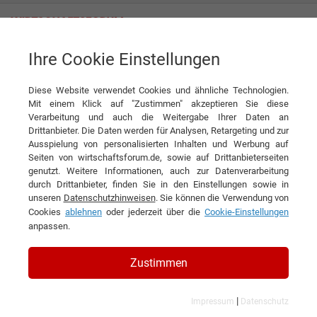
Ihre Cookie Einstellungen
Simpson Strong-Tie GmbH
Sie lassen niemanden fallen
Diese Website verwendet Cookies und ähnliche Technologien.
Interview
Simpson Strong-Tie GmbH
Mit einem Klick auf "Zustimmen" akzeptieren Sie diese
Verarbeitung und auch die Weitergabe Ihrer Daten an
DIESEN ARTIKEL EMPFEHLEN
Drittanbieter. Die Daten werden für Analysen, Retargeting und zur
Ausspielung von personalisierten Inhalten und Werbung auf
Seiten von wirtschaftsforum.de, sowie auf Drittanbieterseiten
Sie lassen niemanden fallen
genutzt. Weitere Informationen, auch zur Datenverarbeitung
durch Drittanbieter, finden Sie in den Einstellungen sowie in
unseren
Datenschutzhinweisen
. Sie können die Verwendung von
Interview mit Michael Schüler, Technik-
Cookies
ablehnen
oder jederzeit über die
Cookie-Einstellungen
und Produktmanager bei Etanco, sowie mit
anpassen.
Julian Wagner, Vertriebsleiter beim
Zustimmen
gleichen Unternehmen
|
Impressum
Datenschutz