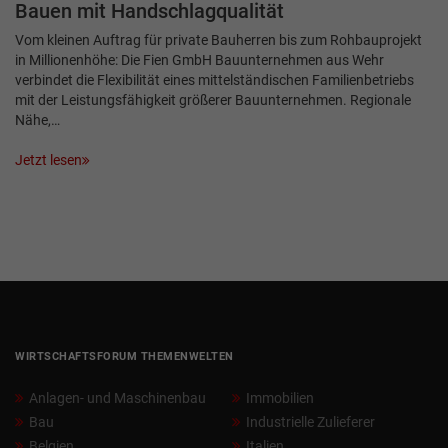
Bauen mit Handschlagqualität
Vom kleinen Auftrag für private Bauherren bis zum Rohbauprojekt
in Millionenhöhe: Die Fien GmbH Bauunternehmen aus Wehr
verbindet die Flexibilität eines mittelständischen Familienbetriebs
mit der Leistungsfähigkeit größerer Bauunternehmen. Regionale
Nähe,…
Jetzt lesen
WIRTSCHAFTSFORUM THEMENWELTEN
Anlagen- und Maschinenbau
Immobilien
Bau
Industrielle Zulieferer
Belgien
Italien