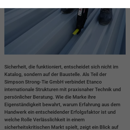
Sicherheit, die funktioniert, entscheidet sich nicht im
Katalog, sondern auf der Baustelle. Als Teil der
Simpson Strong-Tie GmbH verbindet Etanco
internationale Strukturen mit praxisnaher Technik und
persönlicher Beratung. Wie die Marke ihre
Eigenständigkeit bewahrt, warum Erfahrung aus dem
Handwerk ein entscheidender Erfolgsfaktor ist und
welche Rolle Verlässlichkeit in einem
sicherheitskritischen Markt spielt, zeigt ein Blick auf