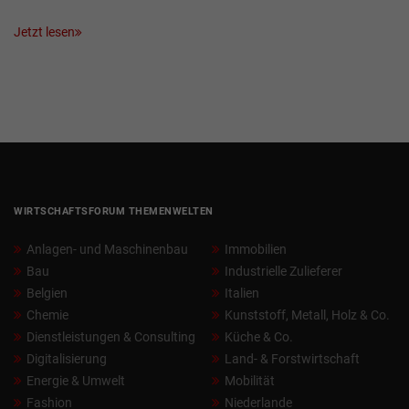
Jetzt lesen
WIRTSCHAFTSFORUM THEMENWELTEN
Anlagen- und Maschinenbau
Immobilien
Bau
Industrielle Zulieferer
Belgien
Italien
Chemie
Kunststoff, Metall, Holz & Co.
Dienstleistungen & Consulting
Küche & Co.
Digitalisierung
Land- & Forstwirtschaft
Energie & Umwelt
Mobilität
Fashion
Niederlande