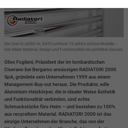
Die Linie CLASSIC-AL BATH umfasst 15 zeitlos schöne Modelle –
hier bilden Material, Design und Funktionalität ein perfektes Ganzes
Olivo Foglieni, Präsident der im lombardischen
Ciserano bei Bergamo ansässigen RADIATORI 2000
SpA, gründete sein Unternehmen 1999 aus einem
Management-Buy-out heraus. Die Produkte, edle
Aluminium-Heizkörper, die in idealer Weise Ästhetik
und Funktionalität verbinden, sind echte
Schmuckstücke fürs Heim – und bestehen zu 100%
aus recyceltem Material. RADIATORI 2000 ist das
einzige Unternehmen der Branche, das von der