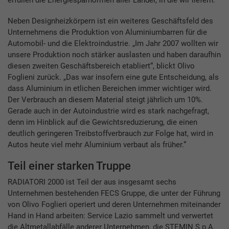
erfüllen die Energiesparnormen aller Länder, in die wir liefern.“
Neben Designheizkörpern ist ein weiteres Geschäftsfeld des
Unternehmens die Produktion von Aluminiumbarren für die
Automobil- und die Elektroindustrie. „Im Jahr 2007 wollten wir
unsere Produktion noch stärker auslasten und haben daraufhin
diesen zweiten Geschäftsbereich etabliert“, blickt Olivo
Foglieni zurück. „Das war insofern eine gute Entscheidung, als
dass Aluminium in etlichen Bereichen immer wichtiger wird.
Der Verbrauch an diesem Material steigt jährlich um 10%.
Gerade auch in der Autoindustrie wird es stark nachgefragt,
denn im Hinblick auf die Gewichtsreduzierung, die einen
deutlich geringeren Treibstoffverbrauch zur Folge hat, wird in
Autos heute viel mehr Aluminium verbaut als früher.“
Teil einer starken Truppe
RADIATORI 2000 ist Teil der aus insgesamt sechs
Unternehmen bestehenden FECS Gruppe, die unter der Führung
von Olivo Foglieri operiert und deren Unternehmen miteinander
Hand in Hand arbeiten: Service Lazio sammelt und verwertet
die Altmetallabfälle anderer Unternehmen, die STEMIN S.p.A.