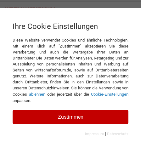
Ihre Cookie Einstellungen
RADIATORI 2000 SpA
Diese Website verwendet Cookies und ähnliche Technologien.
Interview
RADIATORI 2000 SpA
Mit einem Klick auf "Zustimmen" akzeptieren Sie diese
Verarbeitung und auch die Weitergabe Ihrer Daten an
DIESEN ARTIKEL EMPFEHLEN
Drittanbieter. Die Daten werden für Analysen, Retargeting und zur
Ausspielung von personalisierten Inhalten und Werbung auf
Seiten von wirtschaftsforum.de, sowie auf Drittanbieterseiten
Aus alt und kalt schön warm
genutzt. Weitere Informationen, auch zur Datenverarbeitung
durch Drittanbieter, finden Sie in den Einstellungen sowie in
gemacht
unseren
Datenschutzhinweisen
. Sie können die Verwendung von
Cookies
ablehnen
oder jederzeit über die
Cookie-Einstellungen
Interview
anpassen.
Zustimmen
|
Impressum
Datenschutz