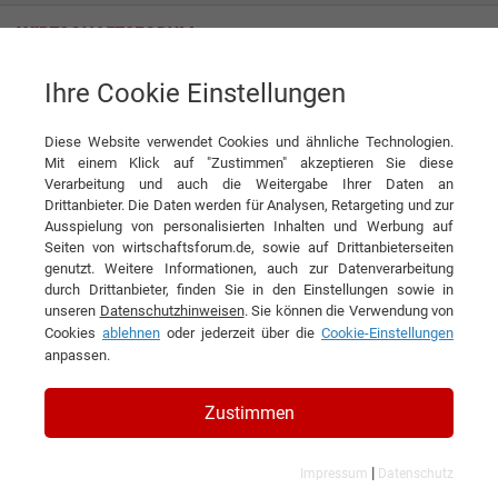
Ihre Cookie Einstellungen
Progress Profiles S.p.A.
Profil als globaler Top-Player
Diese Website verwendet Cookies und ähnliche Technologien.
Interview
Progress Profiles S.p.A.
Mit einem Klick auf "Zustimmen" akzeptieren Sie diese
Verarbeitung und auch die Weitergabe Ihrer Daten an
DIESEN ARTIKEL EMPFEHLEN
Drittanbieter. Die Daten werden für Analysen, Retargeting und zur
Ausspielung von personalisierten Inhalten und Werbung auf
Seiten von wirtschaftsforum.de, sowie auf Drittanbieterseiten
Profil als globaler Top-Player
genutzt. Weitere Informationen, auch zur Datenverarbeitung
durch Drittanbieter, finden Sie in den Einstellungen sowie in
unseren
Datenschutzhinweisen
. Sie können die Verwendung von
Interview mit Dennis Bordin, Präsident und
Cookies
ablehnen
oder jederzeit über die
Cookie-Einstellungen
CEO der Progress Profiles S.p.A.
anpassen.
Zustimmen
|
Impressum
Datenschutz