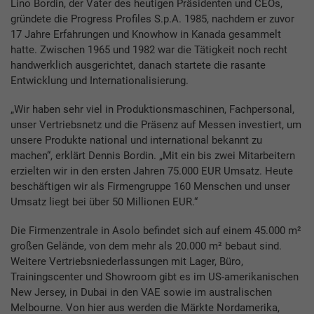
Lino Bordin, der Vater des heutigen Präsidenten und CEOs,
gründete die Progress Profiles S.p.A. 1985, nachdem er zuvor
17 Jahre Erfahrungen und Knowhow in Kanada gesammelt
hatte. Zwischen 1965 und 1982 war die Tätigkeit noch recht
handwerklich ausgerichtet, danach startete die rasante
Entwicklung und Internationalisierung.
„Wir haben sehr viel in Produktionsmaschinen, Fachpersonal,
unser Vertriebsnetz und die Präsenz auf Messen investiert, um
unsere Produkte national und international bekannt zu
machen“, erklärt Dennis Bordin. „Mit ein bis zwei Mitarbeitern
erzielten wir in den ersten Jahren 75.000 EUR Umsatz. Heute
beschäftigen wir als Firmengruppe 160 Menschen und unser
Umsatz liegt bei über 50 Millionen EUR.“
Die Firmenzentrale in Asolo befindet sich auf einem 45.000 m²
großen Gelände, von dem mehr als 20.000 m² bebaut sind.
Weitere Vertriebsniederlassungen mit Lager, Büro,
Trainingscenter und Showroom gibt es im US-amerikanischen
New Jersey, in Dubai in den VAE sowie im australischen
Melbourne. Von hier aus werden die Märkte Nordamerika,