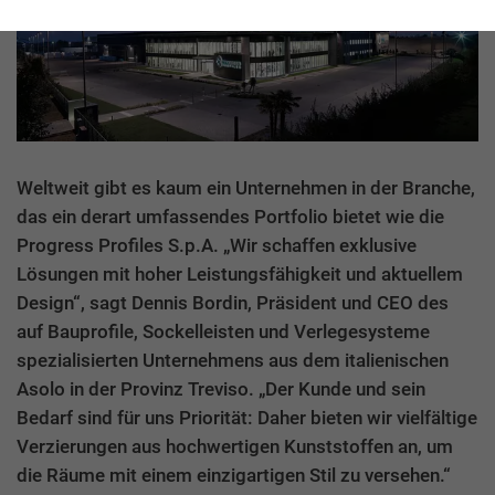
Weltweit gibt es kaum ein Unternehmen in der Branche,
das ein derart umfassendes Portfolio bietet wie die
Progress Profiles S.p.A. „Wir schaffen exklusive
Lösungen mit hoher Leistungsfähigkeit und aktuellem
Design“, sagt Dennis Bordin, Präsident und CEO des
auf Bauprofile, Sockelleisten und Verlegesysteme
spezialisierten Unternehmens aus dem italienischen
Asolo in der Provinz Treviso. „Der Kunde und sein
Bedarf sind für uns Priorität: Daher bieten wir vielfältige
Verzierungen aus hochwertigen Kunststoffen an, um
die Räume mit einem einzigartigen Stil zu versehen.“