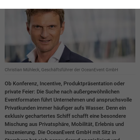
Christian Mühleck, Geschäftsführer der OceanEvent GmbH
Ob Konferenz, Incentive, Produktpräsentation oder
private Feier: Die Suche nach außergewöhnlichen
Eventformaten führt Unternehmen und anspruchsvolle
Privatkunden immer häufiger aufs Wasser. Denn ein
exklusiv gechartertes Schiff schafft eine besondere
Mischung aus Privatsphäre, Mobilität, Erlebnis und
Inszenierung. Die OceanEvent GmbH mit Sitz in