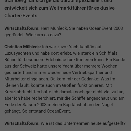
Starnberg hat sich genau darauf spezialisiert und
entwickelt sich zum Weltmarktführer für exklusive
Charter-Events.
Wirtschaftsforum:
Herr Mühleck, Sie haben OceanEvent 2003
gegründet. Wie kam es dazu?
Christian Mühleck:
Ich war zuvor Yachtkapitän auf
Luxusyachten und habe dort erlebt, wie stark ein Schiff als
Bühne für besondere Erlebnisse funktionieren kann. Ein Kunde
aus der Schweiz hatte unsere Yacht über mehrere Wochen
gechartert und immer wieder neue Vertriebspartner und
Mitarbeiter eingeladen. Da kam mir der Gedanke: Was im
Kleinen läuft, könnte auch im Großen funktionieren. Mit
Kreuzfahrtschiffen hatte ich damals noch gar nicht viel zu tun,
aber ich habe recherchiert, mir die Schiffe angeschaut und am
Ende der Saison 2003 meinen Kapitänshut an den Nagel
gehängt. So entstand OceanEvent.
Wirtschaftsforum:
Wie ist das Unternehmen heute aufgestellt?