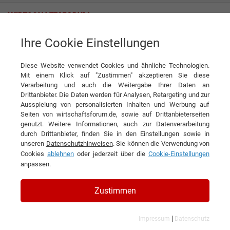
Ihre Cookie Einstellungen
OceanEvent GmbH
Einzigartige Erlebnisse auf hoher See
Diese Website verwendet Cookies und ähnliche Technologien.
Interview
OceanEvent GmbH
Mit einem Klick auf "Zustimmen" akzeptieren Sie diese
▶
Verarbeitung und auch die Weitergabe Ihrer Daten an
0:00
5:43
Drittanbieter. Die Daten werden für Analysen, Retargeting und zur
Ausspielung von personalisierten Inhalten und Werbung auf
DIESEN ARTIKEL EMPFEHLEN
Seiten von wirtschaftsforum.de, sowie auf Drittanbieterseiten
genutzt. Weitere Informationen, auch zur Datenverarbeitung
durch Drittanbieter, finden Sie in den Einstellungen sowie in
Einzigartige Erlebnisse auf hoher
unseren
Datenschutzhinweisen
. Sie können die Verwendung von
Cookies
ablehnen
oder jederzeit über die
Cookie-Einstellungen
See
anpassen.
Interview mit Christian Mühleck,
Zustimmen
Geschäftsführer der OceanEvent GmbH
|
Impressum
Datenschutz