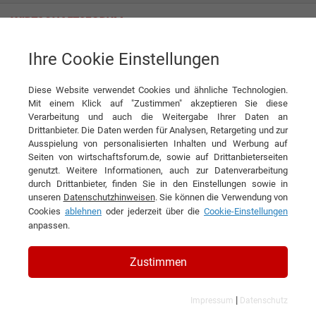
Ihre Cookie Einstellungen
Mobisol GmbH
Diese Website verwendet Cookies und ähnliche Technologien.
Interview
Mobisol GmbH
Mit einem Klick auf "Zustimmen" akzeptieren Sie diese
Verarbeitung und auch die Weitergabe Ihrer Daten an
DIESEN ARTIKEL EMPFEHLEN
Drittanbieter. Die Daten werden für Analysen, Retargeting und zur
Ausspielung von personalisierten Inhalten und Werbung auf
Seiten von wirtschaftsforum.de, sowie auf Drittanbieterseiten
Die Sonne für Afrika mobil
genutzt. Weitere Informationen, auch zur Datenverarbeitung
durch Drittanbieter, finden Sie in den Einstellungen sowie in
machen
unseren
Datenschutzhinweisen
. Sie können die Verwendung von
Cookies
ablehnen
oder jederzeit über die
Cookie-Einstellungen
Interview mit Thomas Duveau, Chief
anpassen.
Strategy Officer der Mobisol GmbH
Zustimmen
|
Impressum
Datenschutz