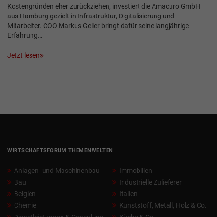
Kostengründen eher zurückziehen, investiert die Amacuro GmbH
aus Hamburg gezielt in Infrastruktur, Digitalisierung und
Mitarbeiter. COO Markus Geller bringt dafür seine langjährige
Erfahrung…
Jetzt lesen
WIRTSCHAFTSFORUM THEMENWELTEN
Anlagen- und Maschinenbau
Immobilien
Bau
Industrielle Zulieferer
Belgien
Italien
Chemie
Kunststoff, Metall, Holz & Co.
Dienstleistungen & Consulting
Küche & Co.