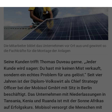
Die Mitarbeiter bildet das Unternehmen vor Ort aus und gewinnt so
die Fachkräfte für die Montage der Anlagen
Seine Kunden trifft Thomas Duveau gerne. „Jeder
Kunde wird sagen: Du hast mir keinen Mist verkauft,
sondern ein echtes Problem für uns gelöst.“ Seit vier
Jahren ist der Diplom-Volkswirt als Chief Strategy
Officer bei der Mobisol GmbH mit Sitz in Berlin
beschäftigt. Das Unternehmen mit Niederlassungen in
Tansania, Kenia und Ruanda ist mit der Sonne Afrikas
auf Erfolgskurs. Mobisol versorgt die Menschen mit