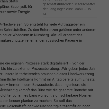
chen Statik
geschäftsführender Gesellschafter
läne, Bauphysik für
der Lang Ingenieure GmbH + Co.
utz sowie Energie-
KG
-Nachweisen. So entsteht für viele Auftraggeber ein
n Schnittstellen. Zu den Referenzen gehören unter anderem
 neuer Wohnturm in Nürnberg. Aktuell arbeitet das
malgeschützten ehemaligen russischen Kaserne in
e die eigenen Prozesse stark digitalisiert – von der
is hin zu externer Prozessberatung. „Wir geben jedes Jahr
er unsere Mitarbeitenden brauchen dieses Handwerkszeug
ünstliche Intelligenz kommt im Alltag bereits zum Einsatz,
nen – immer in dem Bewusstsein, dass Ingenieure die
leichzeitig kämpft das Büro wie die gesamte Branche mit
dichte. Johannes Lang wünscht sich schlankere Normen
aben besser planbar zu machen. So soll das
ue Geschäftsfelder wie Nachhaltigkeitszertifizierungen