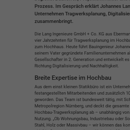
Prozess. Im Gespräch erklärt Johannes Lan
Unternehmen Tragwerksplanung, Digitalisie
zusammenbringt.
Die Lang Ingenieure GmbH + Co. KG aus Ebermann
vier Jahrzehnten für Tragwerksplanung im Hochb
zum Hochhaus. Heute führt Bauingenieur Johann
seinem Vater gegründete Familienunternehmen al
Gesellschafter in 2. Generation und entwickelt e
Richtung Digitalisierung und Nachhaltigkeit.
Breite Expertise im Hochbau
Aus dem einst kleinen Statikbüro ist ein Unterne
festangestellten Mitarbeitenden und zusätzlich 10
geworden. Das Team ist bundesweit tätig, mit Sc
Metropolregion Nürnberg, und deckt die gesamte 
Hochbau-Tragwerksplanung ab – unabhängig von 
Nutzung. „Ob Wohnungsbau, Industriebau oder So
Stahl, Holz oder Massivbau – wir können das ko