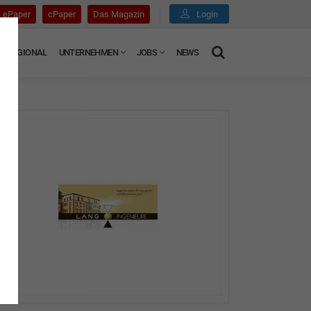
ePaper
cPaper
Das Magazin
Login
REGIONAL
UNTERNEHMEN
JOBS
NEWS