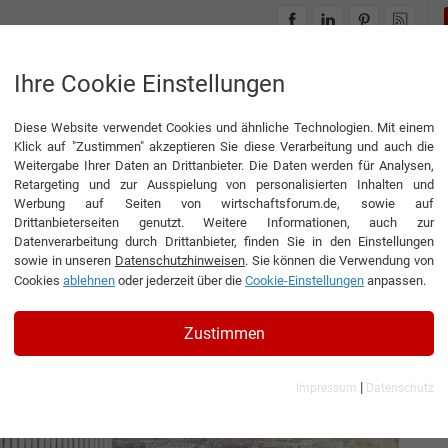
INTERVIEWS
THEMENWELTEN
Ihre Cookie Einstellungen
Diese Website verwendet Cookies und ähnliche Technologien. Mit einem
tung, die jedes Gebäude trägt
Klick auf "Zustimmen" akzeptieren Sie diese Verarbeitung und auch die
Weitergabe Ihrer Daten an Drittanbieter. Die Daten werden für Analysen,
Retargeting und zur Ausspielung von personalisierten Inhalten und
Werbung auf Seiten von wirtschaftsforum.de, sowie auf
Drittanbieterseiten genutzt. Weitere Informationen, auch zur
g, die jedes Gebäude
Datenverarbeitung durch Drittanbieter, finden Sie in den Einstellungen
sowie in unseren
Datenschutzhinweisen
. Sie können die Verwendung von
Cookies
ablehnen
oder jederzeit über die
Cookie-Einstellungen
anpassen.
ührender Gesellschafter der Lang Ingenieure GmbH
Zustimmen
|
Impressum
Datenschutz