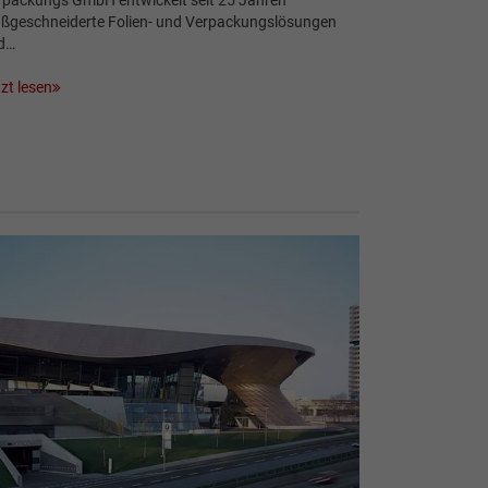
rpackungs GmbH entwickelt seit 25 Jahren
ßgeschneiderte Folien- und Verpackungslösungen
d…
zt lesen