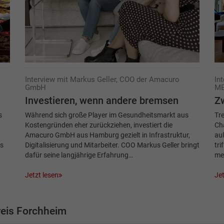
Interview mit Markus Geller, COO der Amacuro
In
GmbH
ME
Investieren, wenn andere bremsen
Z
s
Während sich große Player im Gesundheitsmarkt aus
Tr
Kostengründen eher zurückziehen, investiert die
Cha
Amacuro GmbH aus Hamburg gezielt in Infrastruktur,
au
us
Digitalisierung und Mitarbeiter. COO Markus Geller bringt
tri
dafür seine langjährige Erfahrung…
me
Jetzt lesen
Jet
eis Forchheim