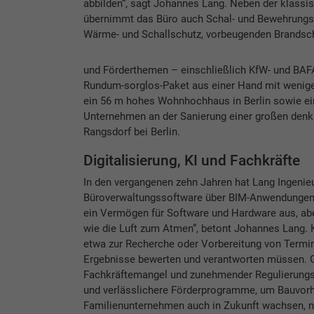
abbilden“, sagt Johannes Lang. Neben der klassis
übernimmt das Büro auch Schal- und Bewehrungsp
Wärme- und Schallschutz, vorbeugenden Brandsch
und Förderthemen – einschließlich KfW- und BAFA
Rundum-sorglos-Paket aus einer Hand mit wenige
ein 56 m hohes Wohnhochhaus in Berlin sowie ein
Unternehmen an der Sanierung einer großen denk
Rangsdorf bei Berlin.
Digitalisierung, KI und ­Fachkräfte
In den vergangenen zehn Jahren hat Lang Ingenieur
Büroverwaltungssoftware über BIM-Anwendungen b
ein Vermögen für Software und Hardware aus, ab
wie die Luft zum Atmen“, betont Johannes Lang. K
etwa zur Recherche oder Vorbereitung von Termi
Ergebnisse bewerten und verantworten müssen. G
Fachkräftemangel und zunehmender Regulierungs
und verlässlichere Förderprogramme, um Bauvorh
Familienunternehmen auch in Zukunft wachsen, ne