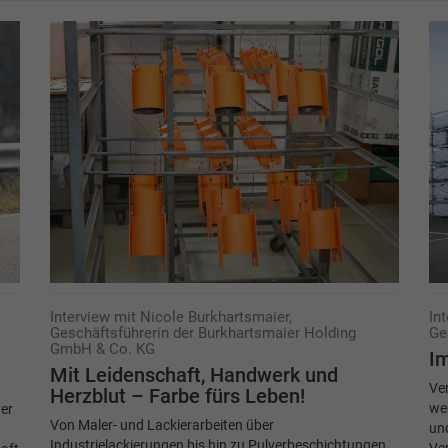
Interview mit Nicole Burkhartsmaier,
In
Geschäftsführerin der Burkhartsmaier Holding
Ge
GmbH & Co. KG
Im
Mit Leidenschaft, Handwerk und
Ve
Herzblut – Farbe fürs Leben!
weg
er
Von Maler- und Lackierarbeiten über
und
Industrielackierungen bis hin zu Pulverbeschichtungen