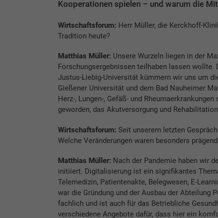
Kooperationen spielen – und warum die Mita
Wirtschaftsforum:
Herr Müller, die Kerckhoff-Klin
Tradition heute?
Matthias Müller:
Unsere Wurzeln liegen in der Max
Forschungsergebnissen teilhaben lassen wollte. 
Justus-Liebig-Universität kümmern wir uns um di
Gießener Universität und dem Bad Nauheimer Max
Herz-, Lungen-, Gefäß- und Rheumaerkrankungen s
geworden, das Akutversorgung und Rehabilitation 
Wirtschaftsforum:
Seit unserem letzten Gespräch 
Welche Veränderungen waren besonders prägend
Matthias Müller:
Nach der Pandemie haben wir den 
initiiert. Digitalisierung ist ein signifikantes T
Telemedizin, Patientenakte, Belegwesen, E-Learnin
war die Gründung und der Ausbau der Abteilung P
fachlich und ist auch für das Betriebliche Gesun
verschiedene Angebote dafür, dass hier ein komfo