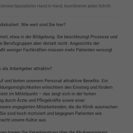
hrene Spezialisten Hand in Hand, koordinieren jeden Schritt
diskutiert. Wie weit sind Sie hier?
griert, etwa in der Bildgebung. Sie beschleunigt Prozesse und
e Berufsgruppen aber derzeit nicht. Angesichts der
Mit weniger Fachkräften müssen mehr Patienten versorgt
als Arbeitgeber attraktiv?
f und bieten unserem Personal attraktive Benefits. Ein
ildungsmöglichkeiten erleichtern den Einstieg und fördern
tient im Mittelpunkt – das zeigt sich in der hohen
ng durch Ärzte und Pflegekräfte sowie einer
sere engagierten Mitarbeitenden, die die Klinik ausmachen
. Sie sind hoch motiviert und begegnen Patienten wie
macht unsere Kultur aus.
ren tragen Sie Verantwortung über die Akutversorgung