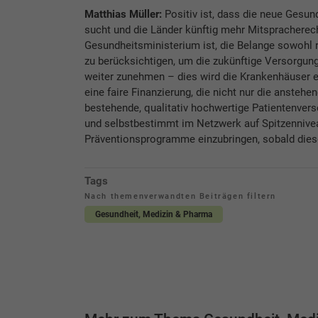
Matthias Müller:
Positiv ist, dass die neue Gesun
sucht und die Länder künftig mehr Mitspracherec
Gesundheitsministerium ist, die Belange sowohl r
zu berücksichtigen, um die zukünftige Versorgung
weiter zunehmen – dies wird die Krankenhäuser er
eine faire Finanzierung, die nicht nur die ansteh
bestehende, qualitativ hochwertige Patientenverso
und selbstbestimmt im Netzwerk auf Spitzenniveau
Präventionsprogramme einzubringen, sobald diese 
Tags
Nach themenverwandten Beiträgen filtern
Gesundheit, Medizin & Pharma