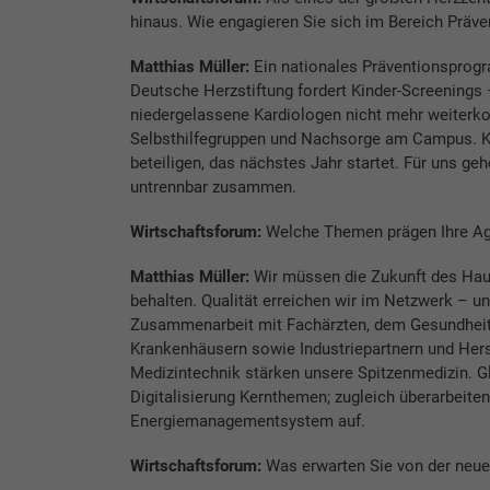
hinaus. Wie engagieren Sie sich im Bereich Präve
Matthias Müller:
Ein nationales Präventionsprogra
Deutsche Herzstiftung fordert Kinder-Screenings –
niedergelassene Kardiologen nicht mehr weiterk
Selbsthilfegruppen und Nachsorge am Campus. K
beteiligen, das nächstes Jahr startet. Für uns ge
untrennbar zusammen.
Wirtschaftsforum:
Welche Themen prägen Ihre A
Matthias Müller:
Wir müssen die Zukunft des Haus
behalten. Qualität erreichen wir im Netzwerk – u
Zusammenarbeit mit Fachärzten, dem Gesundheits
Krankenhäusern sowie Industriepartnern und Her
Medizintechnik stärken unsere Spitzenmedizin. Gl
Digitalisierung Kernthemen; zugleich überarbeiten
Energiemanagementsystem auf.
Wirtschaftsforum:
Was erwarten Sie von der neuen