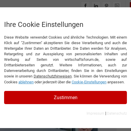
INTERVIEWS
THEMENWELTEN
Ihre Cookie Einstellungen
Diese Website verwendet Cookies und ähnliche Technologien. Mit einem
wortung: Klinik der Zukunft
Klick auf "Zustimmen" akzeptieren Sie diese Verarbeitung und auch die
Weitergabe Ihrer Daten an Drittanbieter. Die Daten werden für Analysen,
Retargeting und zur Ausspielung von personalisierten Inhalten und
Werbung auf Seiten von wirtschaftsforum.de, sowie auf
Drittanbieterseiten genutzt. Weitere Informationen, auch zur
erantwortung: Klinik der
Datenverarbeitung durch Drittanbieter, finden Sie in den Einstellungen
sowie in unseren
Datenschutzhinweisen
. Sie können die Verwendung von
Cookies
ablehnen
oder jederzeit über die
Cookie-Einstellungen
anpassen.
ührer der Kerckhoff-Klinik GmbH
Zustimmen
|
Impressum
Datenschutz