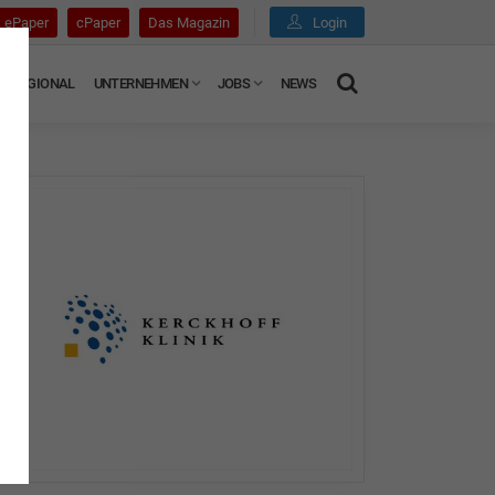
ePaper
cPaper
Das Magazin
Login
REGIONAL
UNTERNEHMEN
JOBS
NEWS