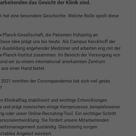
rbeitenden das Gesicht der Klinik sind.
ik hat eine besondere Geschichte. Welche Rolle spielt diese
-Planck-Gesellschaft, die Patienten frühzeitig an
Diese Idee prägt uns bis heute. Als Campus Kerckhoff der
e Ausbildung angehender Mediziner und arbeiten eng mit der
-Planck-Institut zusammen. Im Bereich der Versorgung von
ind wir zu einem international anerkannten Zentrum
aus einer Hand bietet.
2021 inmitten der Coronapandemie hat sich viel getan.
?
Klinikalltag stabilisiert und wichtige Entwicklungen
hema und prägt inzwischen einige Kernprozesse, beispielsweise
g oder unser Online-Recruiting-Tool. Ein wichtiger Schritt
ersonalentwicklung. Sie fördert unsere Mitarbeitenden
dheitsmanagement zuständig. Gleichzeitig sorgen
rtables Angebot existiert.