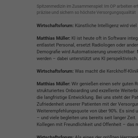
Spitzenmedizin im Zusammenspiel: Im OP arbeiten erfa
präzise und sichern so höchste Versorgungsqualität
Wirtschaftsforum:
Künstliche Intelligenz wird viel 
Matthias Müller:
KI ist heute oft in Software inte
entlastet Personal, ersetzt Radiologen oder ander
Demografie wird Automatisierung unverzichtbar: 
werden – dabei unterstützt uns KI per­spektivisch.
Wirtschaftsforum:
Was macht die Kerckhoff-Klinik 
Matthias Müller:
Wir genießen einen sehr guten Ru
strukturiertes Onboarding und exzellente Weiterb
die langfristige Entwicklung. Bei uns steht der Pa
Zufriedenheit unserer Patienten mit der Versorgu
Weiterempfehlungsquote von über 90%. Es sind un
– und viele begleiten uns bereits seit langer Zeit
Kollegen mit Freundlichkeit und Offenheit – das 
Wirtschaftsforum:
Als eines der größten Herzzent