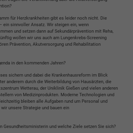
ntion?
mm für Herzkrankheiten gibt es leider noch nicht. Die
 ein sinnvoller Ansatz. Wir steigen ein, wenn
ommen und setzen dann auf Sekundärprävention mit Reha,
ünftig wollen wir uns auch am Lungenkrebs-Screening
hören Prävention, Akutversorgung und Rehabilitation
genda in den kommenden Jahren?
es sichern und dabei die Krankenhausreform im Blick
nter anderem durch die Weiterbildung von Hausärzten, die
zentrum Wetterau, der Uniklinik Gießen und vielen anderen
stellern von Medizinprodukten. Moderne Technologien und
eichzeitig bleiben alle Aufgaben rund um Personal und
 wir unsere Strategie und bauen ein
 Gesundheitsministerin und welche Ziele setzen Sie sich?