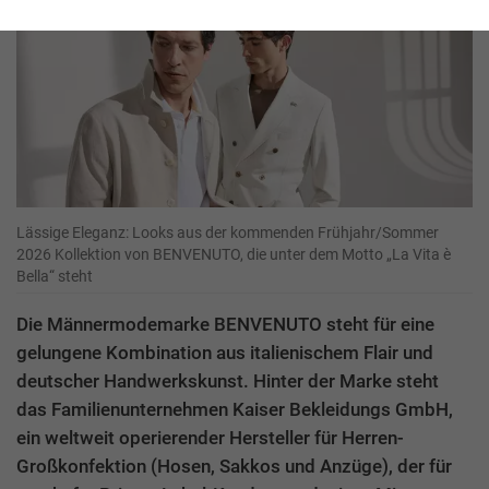
Lässige Eleganz: Looks aus der kommenden Frühjahr/Sommer
2026 Kollektion von BENVENUTO, die unter dem Motto „La Vita è
Bella“ steht
Die Männermodemarke BENVENUTO steht für eine
gelungene Kombination aus italienischem Flair und
deutscher Handwerkskunst. Hinter der Marke steht
das Familienunternehmen Kaiser Bekleidungs GmbH,
ein weltweit operierender Hersteller für Herren-
Großkonfektion (Hosen, Sakkos und Anzüge), der für