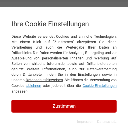
Ihre Cookie Einstellungen
Kaiser Bekleidungs GmbH
Italienisches Flair aus Deutschland
Diese Website verwendet Cookies und ähnliche Technologien.
Interview
Kaiser Bekleidungs GmbH
Mit einem Klick auf "Zustimmen" akzeptieren Sie diese
Verarbeitung und auch die Weitergabe Ihrer Daten an
DIESEN ARTIKEL EMPFEHLEN
Drittanbieter. Die Daten werden für Analysen, Retargeting und zur
Ausspielung von personalisierten Inhalten und Werbung auf
Seiten von wirtschaftsforum.de, sowie auf Drittanbieterseiten
Italienisches Flair aus
genutzt. Weitere Informationen, auch zur Datenverarbeitung
durch Drittanbieter, finden Sie in den Einstellungen sowie in
Deutschland
unseren
Datenschutzhinweisen
. Sie können die Verwendung von
Cookies
ablehnen
oder jederzeit über die
Cookie-Einstellungen
Interview mit Tristan Bolwin, Brand
anpassen.
Manager für BENVENUTO der Kaiser
Zustimmen
Bekleidungs GmbH
|
Impressum
Datenschutz