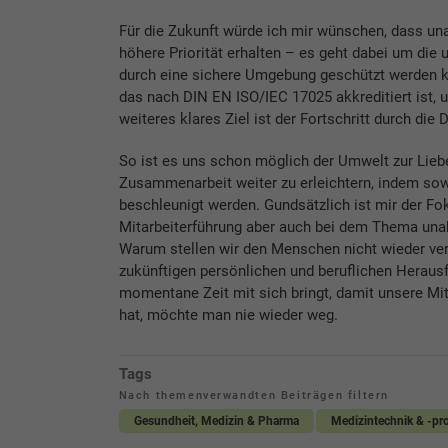
Für die Zukunft würde ich mir wünschen, dass un
höhere Priorität erhalten – es geht dabei um die
durch eine sichere Umgebung geschützt werden ka
das nach DIN EN ISO/IEC 17025 akkreditiert ist, 
weiteres klares Ziel ist der Fortschritt durch die D
So ist es uns schon möglich der Umwelt zur Liebe
Zusammenarbeit weiter zu erleichtern, indem sow
beschleunigt werden. Gundsätzlich ist mir der F
Mitarbeiterführung aber auch bei dem Thema unab
Warum stellen wir den Menschen nicht wieder verm
zukünftigen persönlichen und beruflichen Herausf
momentane Zeit mit sich bringt, damit unsere Mi
hat, möchte man nie wieder weg.
Tags
Nach themenverwandten Beiträgen filtern
Gesundheit, Medizin & Pharma
Medizintechnik & -pr