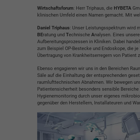
Wirtschaftsforum
: Herr Triphaus, die
HYBETA
GmbH
klinischen Umfeld einen Namen gemacht. Mit we
Daniel Triphaus
: Unser Leistungsspektrum wird 
BE
ratung und
T
echnische
A
nalysen. Eines unserer
Aufbereitungsprozessen in Kliniken. Dabei handelt
zum Beispiel OP-Bestecke und Endoskope, die je
Übertragung von Krankheitserregern von Patient 
Ebenso engagieren wir uns in den Bereichen Raum
Säle auf die Einhaltung der entsprechenden gese
raumlufttechnischen Abnahmen. Wir bewegen uns a
Patientensicherheit besonders sensible Bereiche
Hygienemonitoring durch unser eigenes mikrobio
gegenüber den Herstellern, Installateuren und Wa