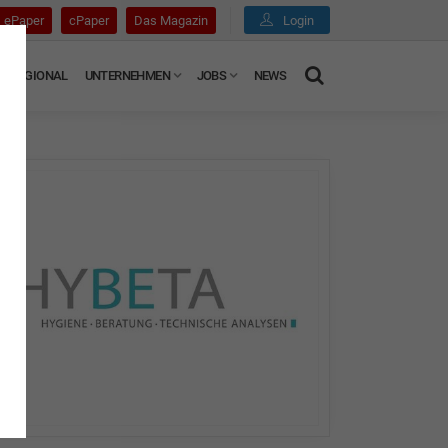
ePaper
cPaper
Das Magazin
Login
REGIONAL
UNTERNEHMEN
JOBS
NEWS