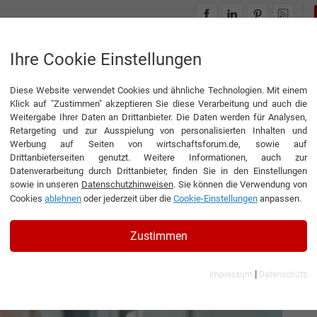
INTERVIEWS
THEMENWELTEN
Ihre Cookie Einstellungen
Diese Website verwendet Cookies und ähnliche Technologien. Mit einem
 Prüfungen im Gesundheitswesen“
Klick auf "Zustimmen" akzeptieren Sie diese Verarbeitung und auch die
Weitergabe Ihrer Daten an Drittanbieter. Die Daten werden für Analysen,
Retargeting und zur Ausspielung von personalisierten Inhalten und
Werbung auf Seiten von wirtschaftsforum.de, sowie auf
Drittanbieterseiten genutzt. Weitere Informationen, auch zur
 unabhängige Prüfungen
Datenverarbeitung durch Drittanbieter, finden Sie in den Einstellungen
sowie in unseren
Datenschutzhinweisen
. Sie können die Verwendung von
n“
Cookies
ablehnen
oder jederzeit über die
Cookie-Einstellungen
anpassen.
sführer der HYBETA GmbH
Zustimmen
|
Impressum
Datenschutz