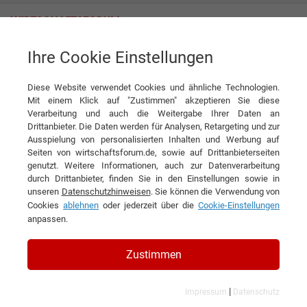
Ihre Cookie Einstellungen
DEGIV – Die Gesellschaft für Immobilienverrentung GmbH
Pionier der Immobilienverrentung
Diese Website verwendet Cookies und ähnliche Technologien.
Interview
Mit einem Klick auf "Zustimmen" akzeptieren Sie diese
DEGIV – Die Gesellschaft für Immobilienverrentung GmbH
Verarbeitung und auch die Weitergabe Ihrer Daten an
Drittanbieter. Die Daten werden für Analysen, Retargeting und zur
DIESEN ARTIKEL EMPFEHLEN
Ausspielung von personalisierten Inhalten und Werbung auf
Seiten von wirtschaftsforum.de, sowie auf Drittanbieterseiten
genutzt. Weitere Informationen, auch zur Datenverarbeitung
Pionier der Immobilienverrentung
durch Drittanbieter, finden Sie in den Einstellungen sowie in
unseren
Datenschutzhinweisen
. Sie können die Verwendung von
Cookies
ablehnen
oder jederzeit über die
Cookie-Einstellungen
Interview mit Özgün Imren,
anpassen.
Geschäftsführer der DEGIV – Die
Gesellschaft für Immobilienverrentung
Zustimmen
GmbH
|
Impressum
Datenschutz