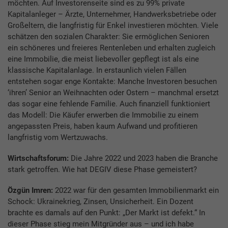
möchten. Auf Investorenseite sind es zu 99% private
Kapitalanleger – Ärzte, Unternehmer, Handwerksbetriebe oder
Großeltern, die langfristig für Enkel investieren möchten. Viele
schätzen den sozialen Charakter: Sie ermöglichen Senioren
ein schöneres und freieres Rentenleben und erhalten zugleich
eine Immobilie, die meist liebevoller gepflegt ist als eine
klassische Kapitalanlage. In erstaunlich vielen Fällen
entstehen sogar enge Kontakte: Manche Investoren besuchen
‘ihren’ Senior an Weihnachten oder Ostern – manchmal ersetzt
das sogar eine fehlende Familie. Auch finanziell funktioniert
das Modell: Die Käufer erwerben die Immobilie zu einem
angepassten Preis, haben kaum Aufwand und profitieren
langfristig vom Wertzuwachs.
Wirtschaftsforum:
Die Jahre 2022 und 2023 haben die Branche
stark getroffen. Wie hat DEGIV diese Phase gemeistert?
Özgün Imren:
2022 war für den gesamten Immobilienmarkt ein
Schock: Ukrainekrieg, Zinsen, Unsicherheit. Ein Dozent
brachte es damals auf den Punkt: „Der Markt ist defekt.“ In
dieser Phase stieg mein Mitgründer aus – und ich habe