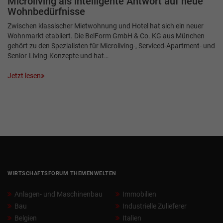
Microliving als intelligente Antwort auf neue
Wohnbedürfnisse
Zwischen klassischer Mietwohnung und Hotel hat sich ein neuer
Wohnmarkt etabliert. Die BelForm GmbH & Co. KG aus München
gehört zu den Spezialisten für Microliving-, Serviced-Apartment- und
Senior-Living-Konzepte und hat…
Jetzt lesen
WIRTSCHAFTSFORUM THEMENWELTEN
Anlagen- und Maschinenbau
Immobilien
Bau
Industrielle Zulieferer
Belgien
Italien