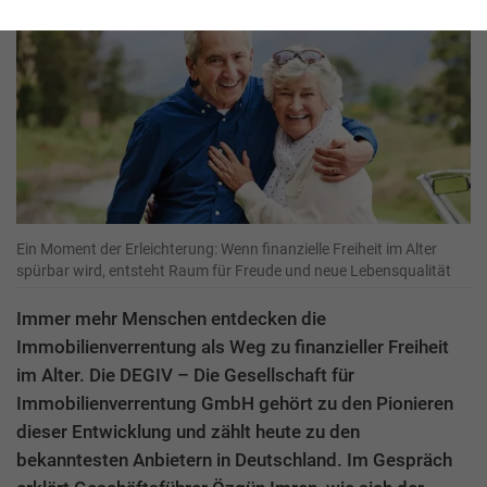
Ein Moment der Erleichterung: Wenn finanzielle Freiheit im Alter
spürbar wird, entsteht Raum für Freude und neue Lebensqualität
Immer mehr Menschen entdecken die
Immobilienverrentung als Weg zu finanzieller Freiheit
im Alter. Die DEGIV – Die Gesellschaft für
Immobilienverrentung GmbH gehört zu den Pionieren
dieser Entwicklung und zählt heute zu den
bekanntesten Anbietern in Deutschland. Im Gespräch