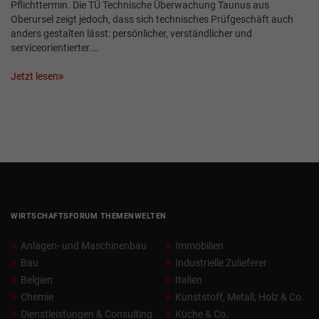
Pflichttermin. Die TÜ Technische Überwachung Taunus aus
Oberursel zeigt jedoch, dass sich technisches Prüfgeschäft auch
anders gestalten lässt: persönlicher, verständlicher und
serviceorientierter.…
Jetzt lesen
WIRTSCHAFTSFORUM THEMENWELTEN
Anlagen- und Maschinenbau
Immobilien
Bau
Industrielle Zulieferer
Belgien
Italien
Chemie
Kunststoff, Metall, Holz & Co.
Dienstleistungen & Consulting
Küche & Co.