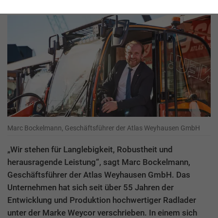
Marc Bockelmann, Geschäftsführer der Atlas Weyhausen GmbH
„Wir stehen für Langlebigkeit, Robustheit und
herausragende Leistung“, sagt Marc Bockelmann,
Geschäftsführer der Atlas Weyhausen GmbH. Das
Unternehmen hat sich seit über 55 Jahren der
Entwicklung und Produktion hochwertiger Radlader
unter der Marke Weycor verschrieben. In einem sich