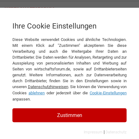
Ihre Cookie Einstellungen
Atlas Weyhausen GmbH
Innovative Radlader: Zukunftsorientierte Lösungen für alle Branchen
Diese Website verwendet Cookies und ähnliche Technologien.
Interview
Mit einem Klick auf "Zustimmen" akzeptieren Sie diese
Atlas Weyhausen GmbH
Verarbeitung und auch die Weitergabe Ihrer Daten an
Drittanbieter. Die Daten werden für Analysen, Retargeting und zur
DIESEN ARTIKEL EMPFEHLEN
Ausspielung von personalisierten Inhalten und Werbung auf
Seiten von wirtschaftsforum.de, sowie auf Drittanbieterseiten
genutzt. Weitere Informationen, auch zur Datenverarbeitung
Innovative Radlader:
durch Drittanbieter, finden Sie in den Einstellungen sowie in
unseren
Datenschutzhinweisen
. Sie können die Verwendung von
Zukunftsorientierte Lösungen für
Cookies
ablehnen
oder jederzeit über die
Cookie-Einstellungen
alle Branchen
anpassen.
Interview mit Marc Bockelmann,
Zustimmen
Geschäftsführer der Atlas Weyhausen
|
Impressum
Datenschutz
GmbH