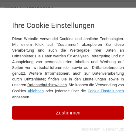
Ihre Cookie Einstellungen
Expertenwissen
Was ist denn Data Science?
Data Science vs. Data Analytics
Diese Website verwendet Cookies und ähnliche Technologien.
erste
zurück
nächste
«
« zurück
nächste »
letzt
»
Mit einem Klick auf "Zustimmen" akzeptieren Sie diese
Verarbeitung und auch die Weitergabe Ihrer Daten an
Drittanbieter. Die Daten werden für Analysen, Retargeting und zur
Ausspielung von personalisierten Inhalten und Werbung auf
Expertenwissen
Seiten von wirtschaftsforum.de, sowie auf Drittanbieterseiten
genutzt. Weitere Informationen, auch zur Datenverarbeitung
DIESEN ARTIKEL EMPFEHLEN
durch Drittanbieter, finden Sie in den Einstellungen sowie in
unseren
Datenschutzhinweisen
. Sie können die Verwendung von
Cookies
ablehnen
oder jederzeit über die
Cookie-Einstellungen
Data Science versus Data
anpassen.
Analytics
Zustimmen
|
Impressum
Datenschutz