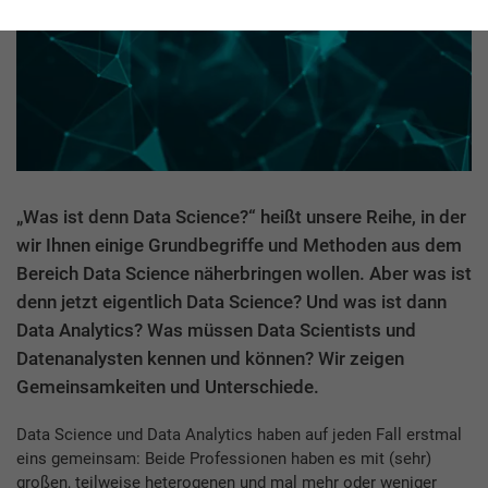
„Was ist denn Data Science?“ heißt unsere Reihe, in der
wir Ihnen einige Grundbegriffe und Methoden aus dem
Bereich Data Science näherbringen wollen. Aber was ist
denn jetzt eigentlich Data Science? Und was ist dann
Data Analytics? Was müssen Data Scientists und
Datenanalysten kennen und können? Wir zeigen
Gemeinsamkeiten und Unterschiede.
Data Science und Data Analytics haben auf jeden Fall erstmal
eins gemeinsam: Beide Professionen haben es mit (sehr)
großen, teilweise heterogenen und mal mehr oder weniger