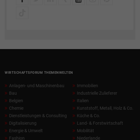
WIRTSCHAFTSFORUM THEMENWELTEN
Anlagen- und Maschinenbau
Immobilien
Bau
Industrielle Zulieferer
Belgien
Italien
Chemie
Kunststoff, Metall, Holz & Co.
Dienstleistungen & Consulting
Küche & Co.
Digitalisierung
Land- & Forstwirtschaft
Energie & Umwelt
Mobilität
Fashion
Niederlande