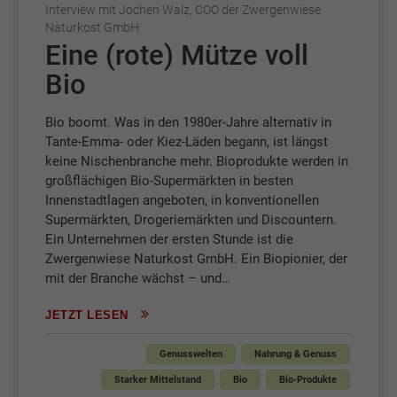
Interview mit Jochen Walz, COO der Zwergenwiese
Naturkost GmbH
Eine (rote) Mütze voll
Bio
Bio boomt. Was in den 1980er-Jahre alternativ in
Tante-Emma- oder Kiez-Läden begann, ist längst
keine Nischenbranche mehr. Bioprodukte werden in
großflächigen Bio-Supermärkten in besten
Innenstadtlagen angeboten, in konventionellen
Supermärkten, Drogeriemärkten und Discountern.
Ein Unternehmen der ersten Stunde ist die
Zwergenwiese Naturkost GmbH. Ein Biopionier, der
mit der Branche wächst – und…
JETZT LESEN
Genusswelten
Nahrung & Genuss
Starker Mittelstand
Bio
Bio-Produkte