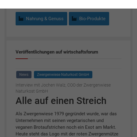
Nahrung & Genuss
Bio-Produkte
Veröffentlichungen auf wirtschaftsforum
News
Zwergenwiese Naturkost GmbH
Interview mit Jochen Walz, COO der Zwergenwiese
Naturkost GmbH
Alle auf einen Streich
Als Zwergenwiese 1979 gegründet wurde, war das
Unternehmen mit seinen vegetarischen und
veganen Brotaufstrichen noch ein Exot am Markt.
Heute steht das Logo mit der roten Zwergenmütze