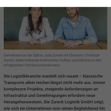
Gemeinsam an der Spitze: Julia Zureck mit Ehemann Christoph
Zureck, beide treibende Kräfte hinter Aufbau und Wachstum des
erfolgreichen Familienunternehmens
Die Logistikbranche wandelt sich rasant – klassische
Transporte allein reichen längst nicht mehr aus. Immer
komplexere Projekte, steigende Anforderungen an
Infrastruktur und Genehmigungen erfordern neue
Herangehensweisen. Die Zureck Logistik GmbH zeigt,
wie sich ein Unternehmen vom reinen Begleitdienst hin