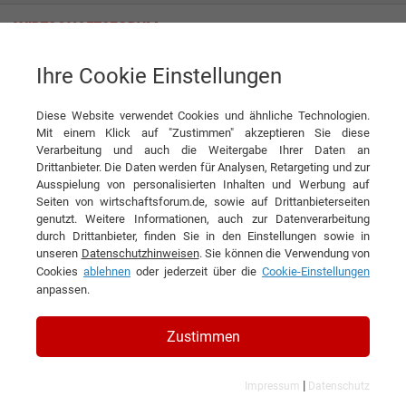
Ihre Cookie Einstellungen
Zureck Logistik GmbH
Projektlogistik mit ganzheitlichem Ansatz
Diese Website verwendet Cookies und ähnliche Technologien.
Interview
Zureck Logistik GmbH
Mit einem Klick auf "Zustimmen" akzeptieren Sie diese
▶
Verarbeitung und auch die Weitergabe Ihrer Daten an
0:00
5:27
Drittanbieter. Die Daten werden für Analysen, Retargeting und zur
Ausspielung von personalisierten Inhalten und Werbung auf
DIESEN ARTIKEL EMPFEHLEN
Seiten von wirtschaftsforum.de, sowie auf Drittanbieterseiten
genutzt. Weitere Informationen, auch zur Datenverarbeitung
durch Drittanbieter, finden Sie in den Einstellungen sowie in
Projektlogistik mit ganzheitlichem
unseren
Datenschutzhinweisen
. Sie können die Verwendung von
Cookies
ablehnen
oder jederzeit über die
Cookie-Einstellungen
Ansatz
anpassen.
Interview mit Julia Zureck, Prokuristin der
Zustimmen
Zureck Logistik GmbH
|
Impressum
Datenschutz