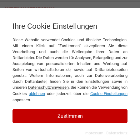
Ihre Cookie Einstellungen
Vepa Bins Groothandel B.V.
Vielfalt: Für jeden Zweck der richtige Abfalleimer
Diese Website verwendet Cookies und ähnliche Technologien.
Interview
Mit einem Klick auf "Zustimmen" akzeptieren Sie diese
Vepa Bins Groothandel B.V.
Verarbeitung und auch die Weitergabe Ihrer Daten an
Drittanbieter. Die Daten werden für Analysen, Retargeting und zur
DIESEN ARTIKEL EMPFEHLEN
Ausspielung von personalisierten Inhalten und Werbung auf
Seiten von wirtschaftsforum.de, sowie auf Drittanbieterseiten
genutzt. Weitere Informationen, auch zur Datenverarbeitung
Vielfalt: Für jeden Zweck der
durch Drittanbieter, finden Sie in den Einstellungen sowie in
unseren
Datenschutzhinweisen
. Sie können die Verwendung von
richtige Abfalleimer
Cookies
ablehnen
oder jederzeit über die
Cookie-Einstellungen
anpassen.
Interview mit Marcel Bouhof,
kaufmännischer Direktor der Vepa Bins
Zustimmen
Groothandel B.V.
|
Impressum
Datenschutz