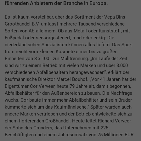
führenden Anbietern der Branche in Europa.
Es ist kaum vorstellbar, aber das Sortiment der Vepa Bins
Groothandel B.V. umfasst mehrere Tausend verschiedene
Sorten von Abfalleimern. Ob aus Metall oder Kunststoff, mit
Fußpedal oder sensorgesteuert, rund oder eckig: Die
niederländischen Spezialisten können alles liefern. Das Spek-
trum reicht vom kleinen Kosmetikeimer bis zu großen
Einheiten von 3 x 100 l zur Mülltrennung. „Im Laufe der Zeit
sind wir zu einem Betrieb mit vielen Marken und über 3.000
verschiedenen Abfallbehältern he­rangewachsen“, erklärt der
kaufmännische Direktor Marcel Bouhof. „Vor 41 Jahren hat der
Eigentümer Cor Verveer, heute 79 Jahre alt, damit begonnen,
Abfallbehälter für den Außenbereich zu bauen. Die Nachfrage
wuchs, Cor baute immer mehr Abfallbehälter und sein Bruder
kümmerte sich um das Kaufmännische.“ Später wurden auch
andere Marken vertrieben und der Betrieb entwickelte sich zu
einem florierenden Großhandel. Heute leitet Richard Verveer,
der Sohn des Gründers, das Unternehmen mit 225
Beschäftigten und einem Jahresumsatz von 75 Millionen EUR.