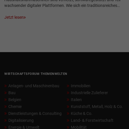
wachsender digitaler Plattformen. Wie sich ein traditionsreiches…
Jetzt lesen
WIRTSCHAFTSFORUM THEMENWELTEN
Anlagen- und Maschinenbau
Immobilien
Bau
Industrielle Zulieferer
Belgien
Italien
Chemie
Kunststoff, Metall, Holz & Co.
Dienstleistungen & Consulting
Küche & Co.
Digitalisierung
Land- & Forstwirtschaft
Energie & Umwelt
Mobilität