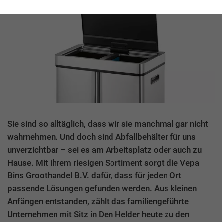
Sie sind so alltäglich, dass wir sie manchmal gar nicht
wahrnehmen. Und doch sind Abfallbehälter für uns
unverzichtbar – sei es am Arbeitsplatz oder auch zu
Hause. Mit ihrem riesigen Sortiment sorgt die Vepa
Bins Groothandel B.V. dafür, dass für jeden Ort
passende Lösungen gefunden werden. Aus kleinen
Anfängen entstanden, zählt das familiengeführte
Unternehmen mit Sitz in Den Helder heute zu den