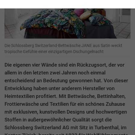
Die Schlossberg Switzerland-Bettwäsche JANE aus Satin weckt
tropische Gefühle einer einzigartigen Dschungelnacht
Die eigenen vier Wände sind ein Rückzugsort, der vor
allem in den letzten zwei Jahren noch einmal
entscheidend an Bedeutung gewonnen hat. Von dieser
Entwicklung haben unter anderem Hersteller von
Heimtextilien profitiert. Mit Bettwäsche, Bettinhalten,
Frottierwäsche und Textilien für ein schönes Zuhause
mit exklusiven, kunstvollen Designs und hochwertigen
Stoffen in außergewöhnlicher Qualität sorgt die
Schlossberg Switzerland AG mit Sitz in Turbenthal, im