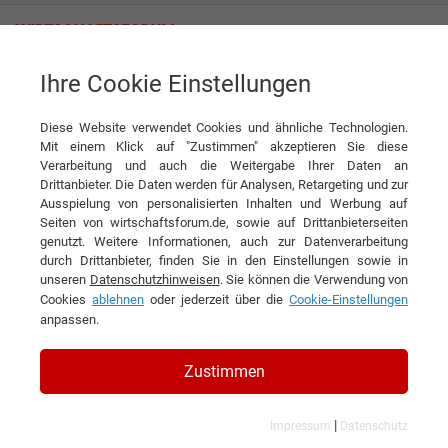
Ihre Cookie Einstellungen
Schlossberg Switzerland AG
Schlafen wie auf Wolken
Diese Website verwendet Cookies und ähnliche Technologien.
Interview
Schlossberg Switzerland AG
Mit einem Klick auf "Zustimmen" akzeptieren Sie diese
Verarbeitung und auch die Weitergabe Ihrer Daten an
DIESEN ARTIKEL EMPFEHLEN
Drittanbieter. Die Daten werden für Analysen, Retargeting und zur
Ausspielung von personalisierten Inhalten und Werbung auf
Seiten von wirtschaftsforum.de, sowie auf Drittanbieterseiten
Schlafen wie auf Wolken
genutzt. Weitere Informationen, auch zur Datenverarbeitung
durch Drittanbieter, finden Sie in den Einstellungen sowie in
unseren
Datenschutzhinweisen
. Sie können die Verwendung von
Interview mit Ivar Jeker, CEO der
Cookies
ablehnen
oder jederzeit über die
Cookie-Einstellungen
Schlossberg Switzerland AG
anpassen.
Zustimmen
|
Impressum
Datenschutz