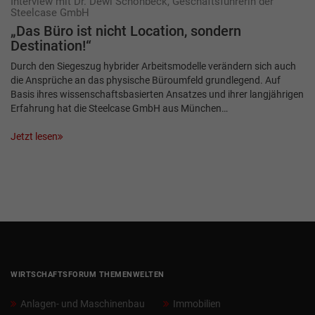
Interview mit Dr. Dewi Schönbeck, Geschäftsführerin der
Steelcase GmbH
„Das Büro ist nicht Location, sondern
Destination!“
Durch den Siegeszug hybrider Arbeitsmodelle verändern sich auch
die Ansprüche an das physische Büroumfeld grundlegend. Auf
Basis ihres wissenschaftsbasierten Ansatzes und ihrer langjährigen
Erfahrung hat die Steelcase GmbH aus München…
Jetzt lesen
WIRTSCHAFTSFORUM THEMENWELTEN
Anlagen- und Maschinenbau
Immobilien