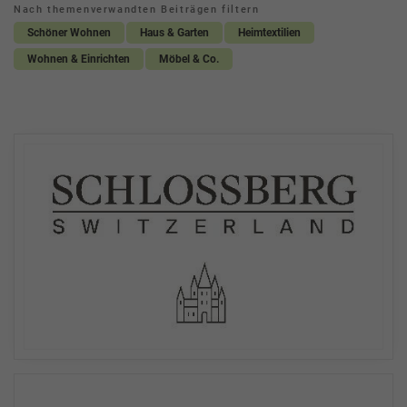
Nach themenverwandten Beiträgen filtern
Schöner Wohnen
Haus & Garten
Heimtextilien
Wohnen & Einrichten
Möbel & Co.