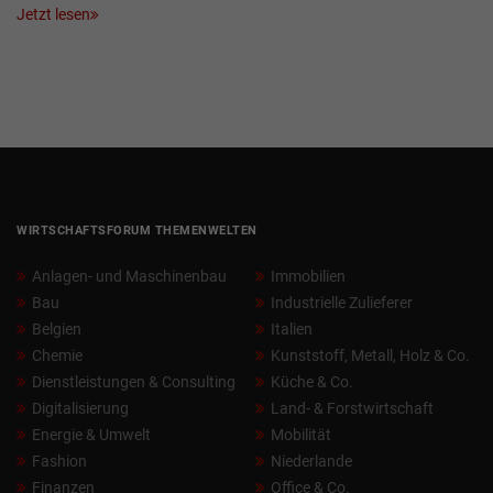
Jetzt lesen
WIRTSCHAFTSFORUM THEMENWELTEN
Anlagen- und Maschinenbau
Immobilien
Bau
Industrielle Zulieferer
Belgien
Italien
Chemie
Kunststoff, Metall, Holz & Co.
Dienstleistungen & Consulting
Küche & Co.
Digitalisierung
Land- & Forstwirtschaft
Energie & Umwelt
Mobilität
Fashion
Niederlande
Finanzen
Office & Co.