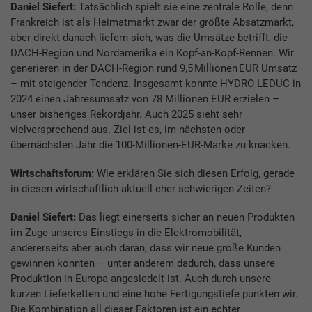
Daniel Siefert:
Tatsächlich spielt sie eine zentrale Rolle, denn
Frankreich ist als Heimatmarkt zwar der größte Absatzmarkt,
aber direkt danach liefern sich, was die Umsätze betrifft, die
DACH-Region und Nordamerika ein Kopf-an-Kopf-Rennen. Wir
generieren in der DACH-Region rund 9,5 Millionen EUR Umsatz
– mit steigender Tendenz. Insgesamt konnte HYDRO LEDUC in
2024 einen Jahresumsatz von 78 Millionen EUR erzielen –
unser bisheriges Rekordjahr. Auch 2025 sieht sehr
vielversprechend aus. Ziel ist es, im nächsten oder
übernächsten Jahr die 100-Millionen-EUR-Marke zu knacken.
Wirtschaftsforum:
Wie erklären Sie sich diesen Erfolg, gerade
in diesen wirtschaftlich aktuell eher schwierigen Zeiten?
Daniel Siefert:
Das liegt einerseits sicher an neuen Produkten
im Zuge unseres Einstiegs in die Elektromobilität,
andererseits aber auch daran, dass wir neue große Kunden
gewinnen konnten – unter anderem dadurch, dass unsere
Produktion in Europa angesiedelt ist. Auch durch unsere
kurzen Lieferketten und eine hohe Fertigungstiefe punkten wir.
Die Kombination all dieser Faktoren ist ein echter