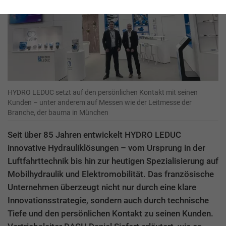
HYDRO LEDUC setzt auf den persönlichen Kontakt mit seinen
Kunden – unter anderem auf Messen wie der Leitmesse der
Branche, der bauma in München
Seit über 85 Jahren entwickelt HYDRO LEDUC
innovative Hydrauliklösungen – vom Ursprung in der
Luftfahrttechnik bis hin zur heutigen Spezialisierung auf
Mobilhydraulik und Elektromobilität. Das französische
Unternehmen überzeugt nicht nur durch eine klare
Innovationsstrategie, sondern auch durch technische
Tiefe und den persönlichen Kontakt zu seinen Kunden.