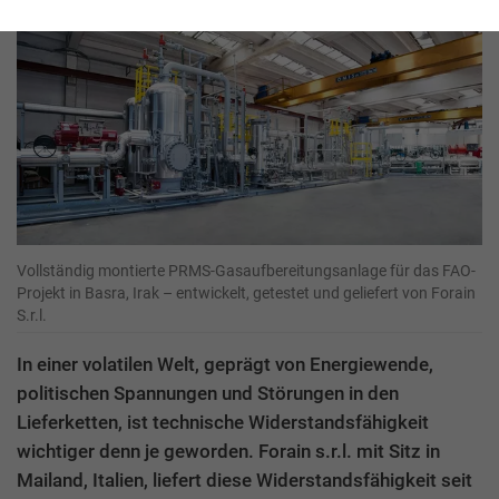
Vollständig montierte PRMS-Gasaufbereitungsanlage für das FAO-
Projekt in Basra, Irak – entwickelt, getestet und geliefert von Forain
S.r.l.
In einer volatilen Welt, geprägt von Energiewende,
politischen Spannungen und Störungen in den
Lieferketten, ist technische Widerstandsfähigkeit
wichtiger denn je geworden. Forain s.r.l. mit Sitz in
Mailand, Italien, liefert diese Widerstandsfähigkeit seit