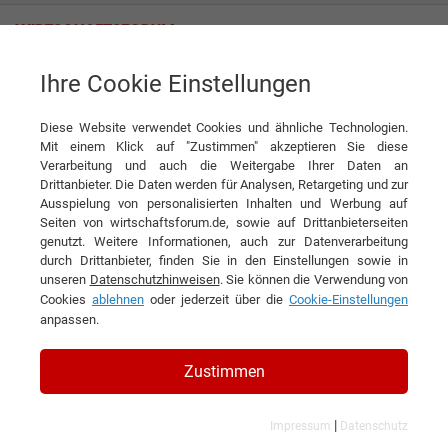
Ihre Cookie Einstellungen
Forain S.r.l.
50 Jahre, eine Mission: Technik, die wirklich zählt
Diese Website verwendet Cookies und ähnliche Technologien.
Interview
Forain S.r.l.
Mit einem Klick auf "Zustimmen" akzeptieren Sie diese
Verarbeitung und auch die Weitergabe Ihrer Daten an
DIESEN ARTIKEL EMPFEHLEN
Drittanbieter. Die Daten werden für Analysen, Retargeting und zur
Ausspielung von personalisierten Inhalten und Werbung auf
Seiten von wirtschaftsforum.de, sowie auf Drittanbieterseiten
50 Jahre, eine Mission: Technik,
genutzt. Weitere Informationen, auch zur Datenverarbeitung
durch Drittanbieter, finden Sie in den Einstellungen sowie in
die wirklich zählt
unseren
Datenschutzhinweisen
. Sie können die Verwendung von
Cookies
ablehnen
oder jederzeit über die
Cookie-Einstellungen
Interview mit Silvia Ferrari, CFO&Board
anpassen.
Mem und Fabrizio Vitali, Sales Manager
Zustimmen
sowie Giorgia Ferrari, Commercial
Manager der Forain S.r.l.
|
Impressum
Datenschutz