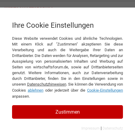
Ihre Cookie Einstellungen
Candidate Flow GmbH
Recruiting neu gedacht: Die Kraft moderner Fachkräftegewinnung
Diese Website verwendet Cookies und ähnliche Technologien.
Interview
Mit einem Klick auf "Zustimmen" akzeptieren Sie diese
Candidate Flow GmbH
Verarbeitung und auch die Weitergabe Ihrer Daten an
Drittanbieter. Die Daten werden für Analysen, Retargeting und zur
DIESEN ARTIKEL EMPFEHLEN
Ausspielung von personalisierten Inhalten und Werbung auf
Seiten von wirtschaftsforum.de, sowie auf Drittanbieterseiten
genutzt. Weitere Informationen, auch zur Datenverarbeitung
Recruiting neu gedacht: Die Kraft
durch Drittanbieter, finden Sie in den Einstellungen sowie in
unseren
Datenschutzhinweisen
. Sie können die Verwendung von
moderner Fachkräftegewinnung
Cookies
ablehnen
oder jederzeit über die
Cookie-Einstellungen
anpassen.
Interview mit Dimitrij Beetz,
Geschäftsführer der Candidate Flow
Zustimmen
GmbH
|
Impressum
Datenschutz