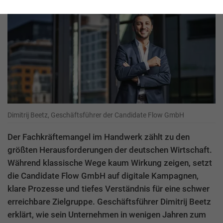
Dimitrij Beetz, Geschäftsführer der Candidate Flow GmbH
Der Fachkräftemangel im Handwerk zählt zu den
größten Herausforderungen der deutschen Wirtschaft.
Während klassische Wege kaum Wirkung zeigen, setzt
die Candidate Flow GmbH auf digitale Kampagnen,
klare Prozesse und tiefes Verständnis für eine schwer
erreichbare Zielgruppe. Geschäftsführer Dimitrij Beetz
erklärt, wie sein Unternehmen in wenigen Jahren zum