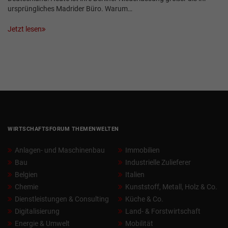
ursprüngliches Madrider Büro. Warum…
Jetzt lesen
WIRTSCHAFTSFORUM THEMENWELTEN
Anlagen- und Maschinenbau
Immobilien
Bau
Industrielle Zulieferer
Belgien
Italien
Chemie
Kunststoff, Metall, Holz & Co.
Dienstleistungen & Consulting
Küche & Co.
Digitalisierung
Land- & Forstwirtschaft
Energie & Umwelt
Mobilität