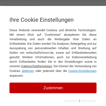
Ihre Cookie Einstellungen
Projektlösungen auf höchstem Niveau
Diese Website verwendet Cookies und ähnliche Technologien.
Interview
BM-Tech GmbH
Mit einem Klick auf "Zustimmen" akzeptieren Sie diese
Verarbeitung und auch die Weitergabe Ihrer Daten an
DIESEN ARTIKEL EMPFEHLEN
Drittanbieter. Die Daten werden für Analysen, Retargeting und zur
Ausspielung von personalisierten Inhalten und Werbung auf
Seiten von wirtschaftsforum.de, sowie auf Drittanbieterseiten
Projektlösungen auf höchstem
genutzt. Weitere Informationen, auch zur Datenverarbeitung
durch Drittanbieter, finden Sie in den Einstellungen sowie in
Niveau
unseren
Datenschutzhinweisen
. Sie können die Verwendung von
Cookies
ablehnen
oder jederzeit über die
Cookie-Einstellungen
Interview mit Torsten Ussat,
anpassen.
Geschäftsführer der BM-Tech GmbH
Zustimmen
|
Impressum
Datenschutz