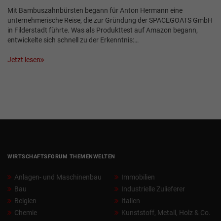
Mit Bambuszahnbürsten begann für Anton Hermann eine
unternehmerische Reise, die zur Gründung der SPACEGOATS GmbH
in Filderstadt führte. Was als Produkttest auf Amazon begann,
entwickelte sich schnell zu der Erkenntnis:…
Jetzt lesen
WIRTSCHAFTSFORUM THEMENWELTEN
Anlagen- und Maschinenbau
Immobilien
Bau
Industrielle Zulieferer
Belgien
Italien
Chemie
Kunststoff, Metall, Holz & Co.