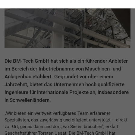
Die BM-Tech GmbH hat sich als ein führender Anbieter
im Bereich der Inbetriebnahme von Maschinen- und
Anlagenbau etabliert. Gegründet vor über einem
Jahrzehnt, bietet das Unternehmen hoch qualifizierte
Ingenieure für internationale Projekte an, insbesondere
in Schwellenländern.
„Wir bieten ein weltweit verfügbares Team erfahrener
Spezialisten, das zuverlässig und effizient unterstützt – direkt
vor Ort, genau dann und dort, wo Sie es brauchen“, erklärt
Geschäftsführer Torsten Ussat. Die BM-Tech GmbH hat