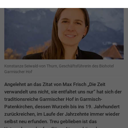
Konstanze Seiwald-von Thurn, Geschäftsführerin des Biohotel
Garmischer Hof
Angelehnt an das Zitat von Max Frisch „Die Zeit
verwandelt uns nicht, sie entfaltet uns nur“ hat sich der
traditionsreiche Garmischer Hof in Garmisch-
Patenkirchen, dessen Wurzeln bis ins 19. Jahrhundert
zurückreichen, im Laufe der Jahrzehnte immer wieder
selbst neu erfunden. Treu geblieben ist das