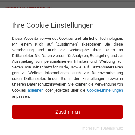
Ihre Cookie Einstellungen
Biohotel Garmischer Hof
Die Zeit hat uns nicht verwandelt, sondern entfaltet
Diese Website verwendet Cookies und ähnliche Technologien.
Interview
Mit einem Klick auf "Zustimmen" akzeptieren Sie diese
Biohotel Garmischer Hof
Verarbeitung und auch die Weitergabe Ihrer Daten an
Drittanbieter. Die Daten werden für Analysen, Retargeting und zur
DIESEN ARTIKEL EMPFEHLEN
Ausspielung von personalisierten Inhalten und Werbung auf
Seiten von wirtschaftsforum.de, sowie auf Drittanbieterseiten
genutzt. Weitere Informationen, auch zur Datenverarbeitung
Die Zeit hat uns nicht verwandelt,
durch Drittanbieter, finden Sie in den Einstellungen sowie in
unseren
Datenschutzhinweisen
. Sie können die Verwendung von
sondern entfaltet
Cookies
ablehnen
oder jederzeit über die
Cookie-Einstellungen
anpassen.
Konstanze Seiwald-von Thurn,
Geschäftsführerin des Biohotel
Zustimmen
Garmischer Hof
|
Impressum
Datenschutz