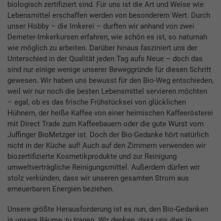
biologisch zertifiziert sind. Für uns ist die Art und Weise wie
Lebensmittel erschaffen werden von besonderem Wert. Durch
unser Hobby – die Imkerei – durften wir anhand von zwei
Demeter-Imkerkursen erfahren, wie schön es ist, so naturnah
wie möglich zu arbeiten. Darüber hinaus fasziniert uns der
Unterschied in der Qualität jeden Tag aufs Neue – doch das
sind nur einige wenige unserer Beweggründe für diesen Schritt
gewesen. Wir haben uns bewusst für den Bio-Weg entschieden,
weil wir nur noch die besten Lebensmittel servieren möchten
– egal, ob es das frische Frühstücksei von glücklichen
Hühnern, der heiße Kaffee von einer heimischen Kaffeerösterei
mit Direct Trade zum Kaffeebauern oder die gute Wurst vom
Juffinger BioMetzger ist. Doch der Bio-Gedanke hört natürlich
nicht in der Küche auf! Auch auf den Zimmern verwenden wir
biozertifizierte Kosmetikprodukte und zur Reinigung
umweltverträgliche Reinigungsmittel. Außerdem dürfen wir
stolz verkünden, dass wir unseren gesamten Strom aus
erneuerbaren Energien beziehen.
Unsere größte Herausforderung ist es nun, den Bio-Gedanken
in unsere Räume zu tragen. Wir denken, dass uns dies in