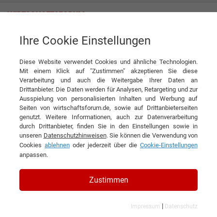
Ihre Cookie Einstellungen
Fahrrad-XXL.de GmbH & Co. KG
Diese Website verwendet Cookies und ähnliche Technologien.
Mit einem Klick auf "Zustimmen" akzeptieren Sie diese
Verarbeitung und auch die Weitergabe Ihrer Daten an
Drittanbieter. Die Daten werden für Analysen, Retargeting und zur
Ausspielung von personalisierten Inhalten und Werbung auf
Seiten von wirtschaftsforum.de, sowie auf Drittanbieterseiten
genutzt. Weitere Informationen, auch zur Datenverarbeitung
KONTAKT
durch Drittanbieter, finden Sie in den Einstellungen sowie in
unseren
Datenschutzhinweisen
. Sie können die Verwendung von
Cookies
ablehnen
oder jederzeit über die
Cookie-Einstellungen
anpassen.
Fahrrad-XXL.de GmbH & Co. KG
Zustimmen
|
Impressum
Datenschutz
Branchen & Themen: