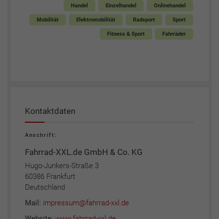
Handel
Einzelhandel
Onlinehandel
Mobilität
Elektromobilität
Radsport
Sport
Fitness & Sport
Fahrräder
Kontaktdaten
Anschrift:
Fahrrad-XXL.de GmbH & Co. KG
Hugo-Junkers-Straße 3
60386 Frankfurt
Deutschland
Mail:
impressum@fahrrad-xxl.de
Website:
www.fahrrad-xxl.de