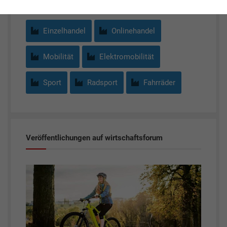
Einzelhandel
Onlinehandel
Mobilität
Elektromobilität
Sport
Radsport
Fahrräder
Veröffentlichungen auf wirtschaftsforum