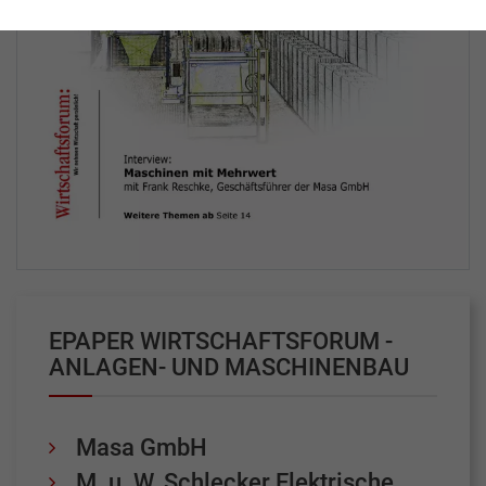
EPAPER WIRTSCHAFTSFORUM -
ANLAGEN- UND MASCHINENBAU
Masa GmbH
M. u. W. Schlecker Elektrische