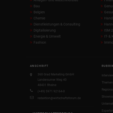
Anlagen- und Maschinenbau
Fina
Bau
Genu
Belgien
Gesun
Chemie
Hand
Dienstleistungen & Consulting
Hann
Digitalisierung
ISM 
Energie & Umwelt
IT- &
Fashion
Immob
ANSCHRIFT
RUBRI
360 Grad Marketing GmbH
Intervie
Landersumer Weg 40
Themen
48431 Rheine
Regiona
(+49) 5971 92164-0
Showro
redaktion@wirtschaftsforum.de
Untern
Experte