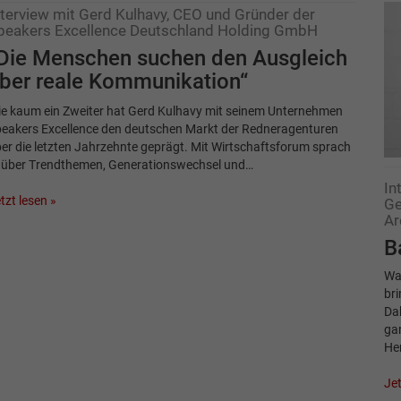
nterview mit Gerd Kulhavy, CEO und Gründer der
peakers Excellence Deutschland Holding GmbH
Die Menschen suchen den Ausgleich
ber reale Kommunikation“
e kaum ein Zweiter hat Gerd Kulhavy mit seinem Unternehmen
eakers Excellence den deutschen Markt der Redneragenturen
er die letzten Jahrzehnte geprägt. Mit Wirtschaftsforum sprach
 über Trendthemen, Generationswechsel und…
In
tzt lesen »
Ge
Ar
B
Wa
bri
Dah
ga
He
Jet