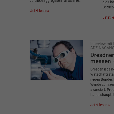
Antriebsaggregaten für Schiffe…
die Ch
Betrie
Jetzt lesen
Jetzt l
Interview mit
ADZ NAGAN
Dresdne
messen 
Dresden ist ei
Wirtschaftssta
neuen Bundeslä
Wende zum zen
avanciert. Pro
Landeshauptst
Jetzt lesen »