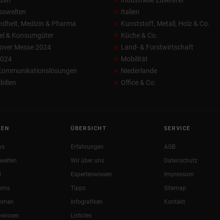
nzen
Industrielle Zulieferer
sswelten
Italien
dheit, Medizin & Pharma
Kunststoff, Metall, Holz & Co.
el & Konsumgüter
Küche & Co.
over Messe 2024
Land- & Forstwirtschaft
2024
Mobilität
 Kommunikationslösungen
Niederlande
ilien
Office & Co.
KEN
ÜBERSICHT
SERVICE
ws
Erfahrungen
AGB
welten
Wir über uns
Datenschutz
l
Expertenwissen
Impressum
oms
Tipps
Sitemap
ehmen
Infografiken
Kontakt
nwissen
Listicles