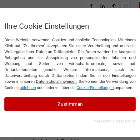
INTERVIEWS
THEMENWELTEN
Ihre Cookie Einstellungen
Diese Website verwendet Cookies und ähnliche Technologien. Mit einem
Klick auf "Zustimmen" akzeptieren Sie diese Verarbeitung und auch die
Weitergabe Ihrer Daten an Drittanbieter. Die Daten werden für Analysen,
Retargeting und zur Ausspielung von personalisierten Inhalten und
Werbung auf Seiten von wirtschaftsforum.de, sowie auf
Drittanbieterseiten genutzt. Weitere Informationen, auch zur
EPAPER WIRTSCHAFT IN DEUTSCHLA
Datenverarbeitung durch Drittanbieter, finden Sie in den Einstellungen
sowie in unseren
Datenschutzhinweisen
. Sie können die Verwendung von
Cookies
ablehnen
oder jederzeit über die
Cookie-Einstellungen
anpassen.
Interview mit Gerd Kulhavy, Gründer 
Zustimmen
Speakers Excellence Deutschland Ho
GmbH
|
Meyer Architekten GmbH
Impressum
Datenschutz
Spicer Gelenkwellenbau GmbH