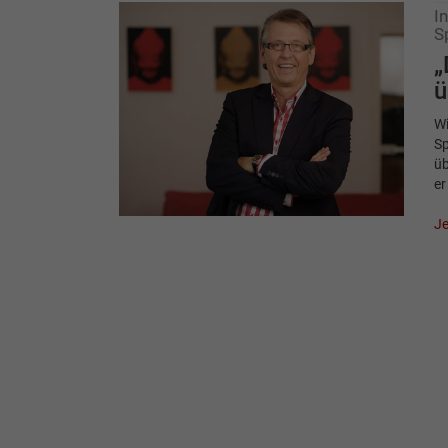
I
S
„
ü
Wi
Sp
üb
er
Je