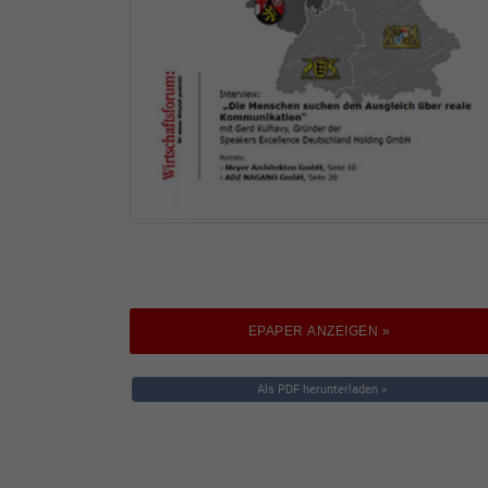
EPAPER ANZEIGEN »
Als PDF herunterladen »