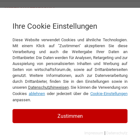
Ihre Cookie Einstellungen
News
Kauf auf Rechnung – sichere Bezahlmöglichkeit mit nützlichen
Vorteilen?
Diese Website verwendet Cookies und ähnliche Technologien.
Mit einem Klick auf "Zustimmen" akzeptieren Sie diese
News
Verarbeitung und auch die Weitergabe Ihrer Daten an
Drittanbieter. Die Daten werden für Analysen, Retargeting und zur
Ausspielung von personalisierten Inhalten und Werbung auf
DIESEN ARTIKEL EMPFEHLEN
Seiten von wirtschaftsforum.de, sowie auf Drittanbieterseiten
genutzt. Weitere Informationen, auch zur Datenverarbeitung
durch Drittanbieter, finden Sie in den Einstellungen sowie in
Kauf auf Rechnung – sichere
unseren
Datenschutzhinweisen
. Sie können die Verwendung von
Cookies
ablehnen
oder jederzeit über die
Cookie-Einstellungen
Bezahlmöglichkeit mit nützlichen
anpassen.
Vorteilen?
Zustimmen
Onlinehandel
|
Impressum
Datenschutz