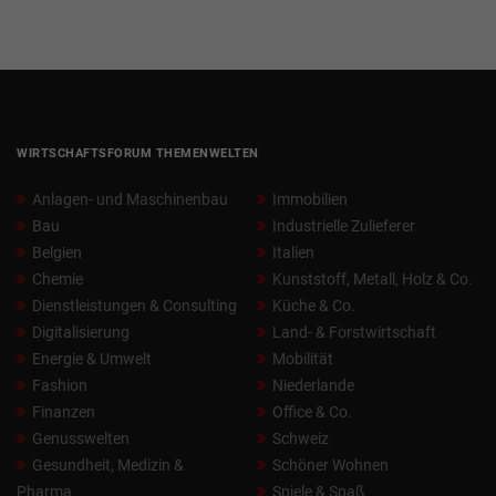
WIRTSCHAFTSFORUM THEMENWELTEN
Anlagen- und Maschinenbau
Immobilien
Bau
Industrielle Zulieferer
Belgien
Italien
Chemie
Kunststoff, Metall, Holz & Co.
Dienstleistungen & Consulting
Küche & Co.
Digitalisierung
Land- & Forstwirtschaft
Energie & Umwelt
Mobilität
Fashion
Niederlande
Finanzen
Office & Co.
Genusswelten
Schweiz
Gesundheit, Medizin &
Schöner Wohnen
Pharma
Spiele & Spaß