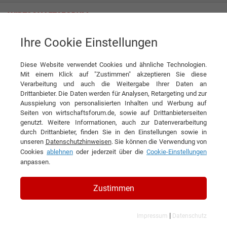
Ihre Cookie Einstellungen
Ferrari Industrieventilatoren GmbH
Hier liegt was in der Luft
Diese Website verwendet Cookies und ähnliche Technologien.
News
Ferrari Industrieventilatoren GmbH
Mit einem Klick auf "Zustimmen" akzeptieren Sie diese
Verarbeitung und auch die Weitergabe Ihrer Daten an
DIESEN ARTIKEL EMPFEHLEN
Drittanbieter. Die Daten werden für Analysen, Retargeting und zur
Ausspielung von personalisierten Inhalten und Werbung auf
Seiten von wirtschaftsforum.de, sowie auf Drittanbieterseiten
Hier liegt was in der Luft
genutzt. Weitere Informationen, auch zur Datenverarbeitung
durch Drittanbieter, finden Sie in den Einstellungen sowie in
unseren
Datenschutzhinweisen
. Sie können die Verwendung von
Interview mit Dipl. Ing. (FH) Stefan Geßner,
Cookies
ablehnen
oder jederzeit über die
Cookie-Einstellungen
Geschäftsführer der Ferrari
anpassen.
Industrieventilatoren GmbH
Zustimmen
|
Impressum
Datenschutz