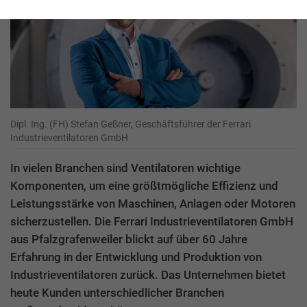
Dipl. Ing. (FH) Stefan Geßner, Geschäftsführer der Ferrari
Industrieventilatoren GmbH
In vielen Branchen sind Ventilatoren wichtige
Komponenten, um eine größtmögliche Effizienz und
Leistungsstärke von Maschinen, Anlagen oder Motoren
sicherzustellen. Die Ferrari Industrieventilatoren GmbH
aus Pfalzgrafenweiler blickt auf über 60 Jahre
Erfahrung in der Entwicklung und Produktion von
Industrieventilatoren zurück. Das Unternehmen bietet
heute Kunden unterschiedlicher Branchen