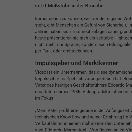
setzt Maßstäbe in der Branche.
Immer sehen zu können, wer vor der eigenen Woh
steht, gibt Menschen ein Gefühl von Sicherheit. I
Jahren haben sich Türsprechanlagen daher grundl
heute präsentieren sie sich als veritable Hightech
nicht mehr nur Sprach-, sondern auch Bildsignale
per Funk oder drahtgebunden.
Impulsgeber und Marktkenner
Videx ist ein Unternehmen, das diese dynamische
Impulsgeber maßgeblich vorangetrieben hat. Ros
Vater des heutigen Geschäftsführers Edoardo Ma
das Unternehmen 1986. Videoprodukte standen ber
im Fokus.
„Mein Vater profitierte gerade in der Anfangszei
technischen Know-how und seiner Erfahrung im Ve
Verkaufsleiter in einem multinationalen Unterne
sagt Edorardo Marcantoni. „Von Beginn an ist Vi