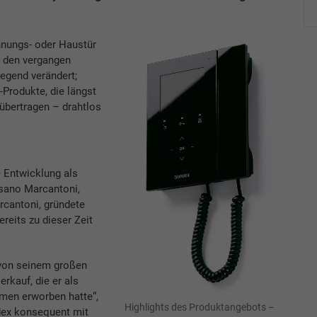
nungs- oder Haustür
n den vergangen
egend verändert;
-Produkte, die längst
 übertragen – drahtlos
 Entwicklung als
sano Marcantoni,
rcantoni, gründete
eits zu dieser Zeit
t von seinem großen
rkauf, die er als
hmen erworben hatte“,
Highlights des Produktangebots –
dex konsequent mit