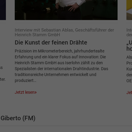
Interview mit Sebastian Ablas, Geschäftsführer der
In
Heinrich Stamm GmbH
de
Die Kunst der feinen Drähte
„U
h
Präzision im Mikrometerbereich, jahrhundertealte
Erfahrung und ein klarer Fokus auf Innovation: Die
Als
Heinrich Stamm GmbH aus Iserlohn zählt zu den
Pr
ss
Spezialisten der internationalen Drahtindustrie. Das
Kun
traditionsreiche Unternehmen entwickelt und
de
ter.
produziert…
OE
Jetzt lesen
Jet
Giberto (FM)