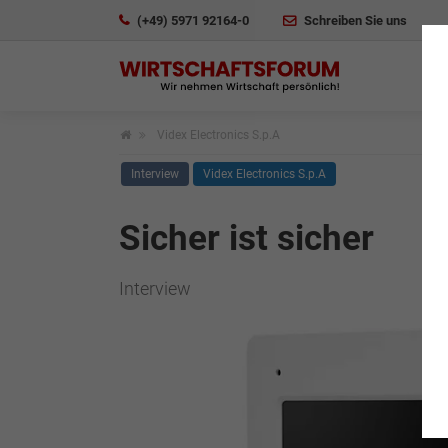
(+49) 5971 92164-0
Schreiben Sie uns
Videx Electronics S.p.A
Interview
Videx Electronics S.p.A
Sicher ist sicher
Interview