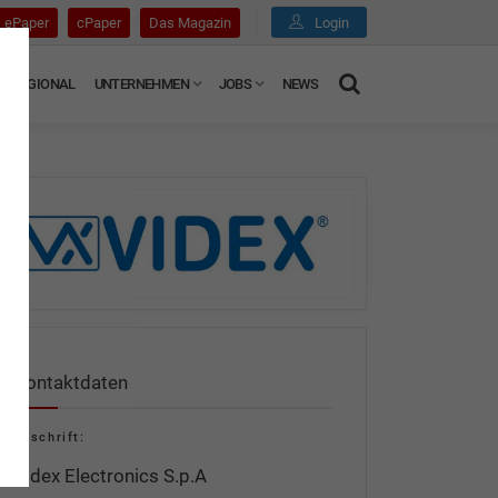
ePaper
cPaper
Das Magazin
Login
REGIONAL
UNTERNEHMEN
JOBS
NEWS
Kontaktdaten
Anschrift:
Videx Electronics S.p.A