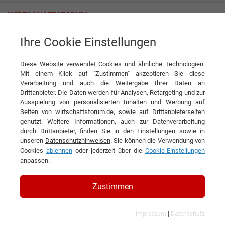
Ihre Cookie Einstellungen
TMC Turnaround Management Consult GmbH
„Deutschland ist ein Stehaufmännchen“
Diese Website verwendet Cookies und ähnliche Technologien.
Interview
Mit einem Klick auf "Zustimmen" akzeptieren Sie diese
TMC Turnaround Management Consult GmbH
Verarbeitung und auch die Weitergabe Ihrer Daten an
Drittanbieter. Die Daten werden für Analysen, Retargeting und zur
DIESEN ARTIKEL EMPFEHLEN
Ausspielung von personalisierten Inhalten und Werbung auf
Seiten von wirtschaftsforum.de, sowie auf Drittanbieterseiten
genutzt. Weitere Informationen, auch zur Datenverarbeitung
„Deutschland ist ein
durch Drittanbieter, finden Sie in den Einstellungen sowie in
unseren
Datenschutzhinweisen
. Sie können die Verwendung von
Stehaufmännchen“
Cookies
ablehnen
oder jederzeit über die
Cookie-Einstellungen
anpassen.
Interview mit Kai Peppmeier,
Geschäftsführer der TMC Turnaround
Zustimmen
Management Consult GmbH
|
Impressum
Datenschutz