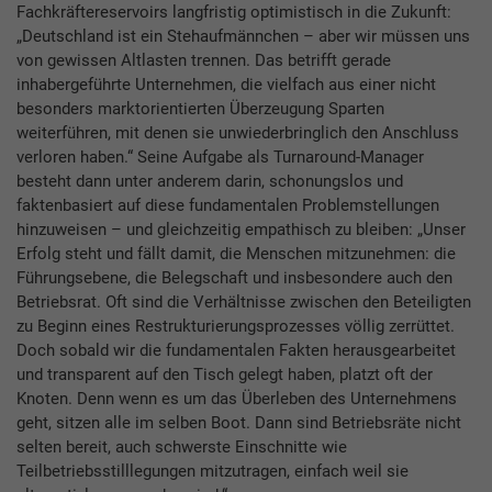
Fachkräftereservoirs langfristig optimistisch in die Zukunft:
„Deutschland ist ein Stehaufmännchen – aber wir müssen uns
von gewissen Altlasten trennen. Das betrifft gerade
inhabergeführte Unternehmen, die vielfach aus einer nicht
besonders marktorientierten Überzeugung Sparten
weiterführen, mit denen sie unwiederbringlich den Anschluss
verloren haben.“ Seine Aufgabe als Turnaround-Manager
besteht dann unter anderem darin, schonungslos und
faktenbasiert auf diese fundamentalen Problemstellungen
hinzuweisen – und gleichzeitig empathisch zu bleiben: „Unser
Erfolg steht und fällt damit, die Menschen mitzunehmen: die
Führungsebene, die Belegschaft und insbesondere auch den
Betriebsrat. Oft sind die Verhältnisse zwischen den Beteiligten
zu Beginn eines Restrukturierungsprozesses völlig zerrüttet.
Doch sobald wir die fundamentalen Fakten he­rausgearbeitet
und transparent auf den Tisch gelegt haben, platzt oft der
Knoten. Denn wenn es um das Überleben des Unternehmens
geht, sitzen alle im selben Boot. Dann sind Betriebsräte nicht
selten bereit, auch schwerste Einschnitte wie
Teilbetriebsstilllegungen mitzutragen, einfach weil sie