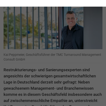
Kai Peppmeier, Geschäftsführer der TMC Turnaround Management
Consult GmbH
Restrukturierungs- und Sanierungsexperten sind
angesichts der schwierigen gesamtwirtschaftlichen
Lage in Deutschland derzeit sehr gefragt: Neben
gewachsenem Management- und Branchenwissen
komme es in diesem Geschäftsfeld insbesondere auch
auf zwischenmenschliche Empathie an, unterstreicht