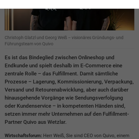
Christoph Glatzl und Georg Weiß – visionäres Gründungs- und
Führungsteam von Quivo
Es ist das Bindeglied zwischen Onlineshop und
Endkunde und spielt deshalb im E-Commerce eine
zentrale Rolle – das Fulfillment. Damit sämtliche
Prozesse – Lagerung, Kommissionierung, Verpackung,
Versand und Retourenabwicklung, aber auch darüber
hinausgehende Vorgänge wie Sendungsverfolgung
oder Kundenservice – in kompetenten Händen sind,
setzen immer mehr Unternehmen auf den Fulfillment-
Partner Quivo aus Wetzlar.
Wirtschaftsforum:
Herr Weiß, Sie sind CEO von Quivo, einem