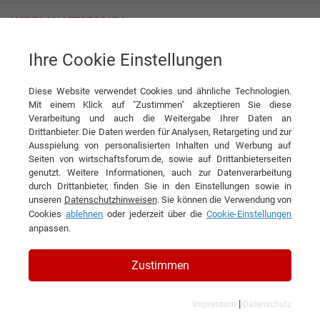
Ihre Cookie Einstellungen
Quivo
Einfach schnell durchstarten
Diese Website verwendet Cookies und ähnliche Technologien.
Interview
Quivo
Mit einem Klick auf "Zustimmen" akzeptieren Sie diese
Verarbeitung und auch die Weitergabe Ihrer Daten an
DIESEN ARTIKEL EMPFEHLEN
Drittanbieter. Die Daten werden für Analysen, Retargeting und zur
Ausspielung von personalisierten Inhalten und Werbung auf
Seiten von wirtschaftsforum.de, sowie auf Drittanbieterseiten
Einfach schnell durchstarten
genutzt. Weitere Informationen, auch zur Datenverarbeitung
durch Drittanbieter, finden Sie in den Einstellungen sowie in
unseren
Datenschutzhinweisen
. Sie können die Verwendung von
Interview mit Georg Weiß, CEO von Quivo
Cookies
ablehnen
oder jederzeit über die
Cookie-Einstellungen
anpassen.
Zustimmen
|
Impressum
Datenschutz