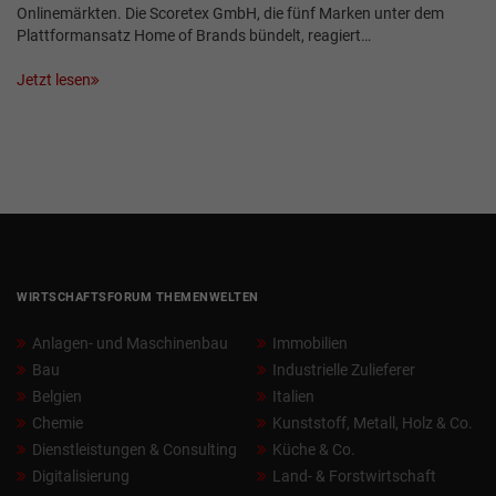
Onlinemärkten. Die Scoretex GmbH, die fünf Marken unter dem
Plattformansatz Home of Brands bündelt, reagiert…
Jetzt lesen
WIRTSCHAFTSFORUM THEMENWELTEN
Anlagen- und Maschinenbau
Immobilien
Bau
Industrielle Zulieferer
Belgien
Italien
Chemie
Kunststoff, Metall, Holz & Co.
Dienstleistungen & Consulting
Küche & Co.
Digitalisierung
Land- & Forstwirtschaft