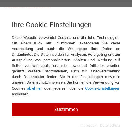
Ihre Cookie Einstellungen
Gebr. Röders AG
Die vielseitigste Form von Wolle
Diese Website verwendet Cookies und ähnliche Technologien.
Interview
Gebr. Röders AG
Mit einem Klick auf "Zustimmen" akzeptieren Sie diese
Verarbeitung und auch die Weitergabe Ihrer Daten an
DIESEN ARTIKEL EMPFEHLEN
Drittanbieter. Die Daten werden für Analysen, Retargeting und zur
Ausspielung von personalisierten Inhalten und Werbung auf
Seiten von wirtschaftsforum.de, sowie auf Drittanbieterseiten
Die vielseitigste Form von Wolle
genutzt. Weitere Informationen, auch zur Datenverarbeitung
durch Drittanbieter, finden Sie in den Einstellungen sowie in
unseren
Datenschutzhinweisen
. Sie können die Verwendung von
Interview mit Daniel Rabe, Vorstand der
Cookies
ablehnen
oder jederzeit über die
Cookie-Einstellungen
Gebr. Röders AG
anpassen.
Zustimmen
|
Impressum
Datenschutz