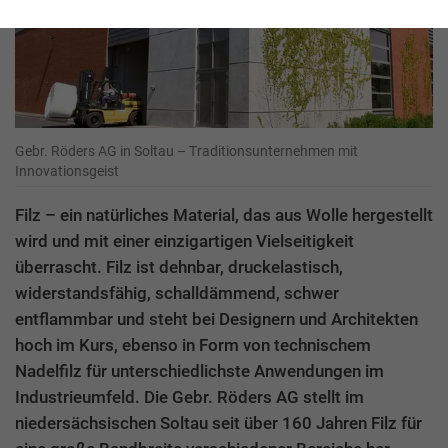
Gebr. Röders AG in Soltau – Traditionsunternehmen mit
Innovationsgeist
Filz – ein natürliches Material, das aus Wolle hergestellt
wird und mit einer einzigartigen Vielseitigkeit
überrascht. Filz ist dehnbar, druckelastisch,
widerstandsfähig, schalldämmend, schwer
entflammbar und steht bei Designern und Architekten
hoch im Kurs, ebenso in Form von technischem
Nadelfilz für unterschiedlichste Anwendungen im
Industrieumfeld. Die Gebr. Röders AG stellt im
niedersächsischen Soltau seit über 160 Jahren Filz für