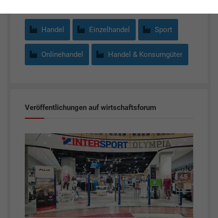
Handel
Einzelhandel
Sport
Onlinehandel
Handel & Konsumgüter
Veröffentlichungen auf wirtschaftsforum