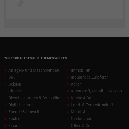
WIRTSCHAFTSFORUM THEMENWELTEN
Anlagen- und Maschinenbau
Immobilien
Bau
Industrielle Zulieferer
Belgien
Italien
Chemie
Kunststoff, Metall, Holz & Co.
Dienstleistungen & Consulting
Küche & Co.
Digitalisierung
Land- & Forstwirtschaft
Energie & Umwelt
Mobilität
Fashion
Niederlande
Finanzen
Office & Co.