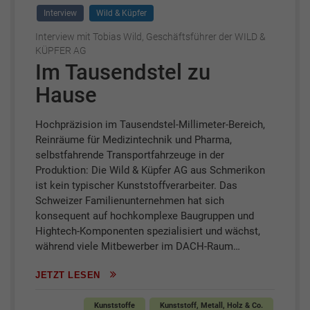
Interview
Wild & Küpfer
Interview mit Tobias Wild, Geschäftsführer der WILD &
KÜPFER AG
Im Tausendstel zu
Hause
Hochpräzision im Tausendstel-Millimeter-Bereich,
Reinräume für Medizintechnik und Pharma,
selbstfahrende Transportfahrzeuge in der
Produktion: Die Wild & Küpfer AG aus Schmerikon
ist kein typischer Kunststoffverarbeiter. Das
Schweizer Familienunternehmen hat sich
konsequent auf hochkomplexe Baugruppen und
Hightech-Komponenten spezialisiert und wächst,
während viele Mitbewerber im DACH-Raum…
JETZT LESEN
Kunststoffe
Kunststoff, Metall, Holz & Co.