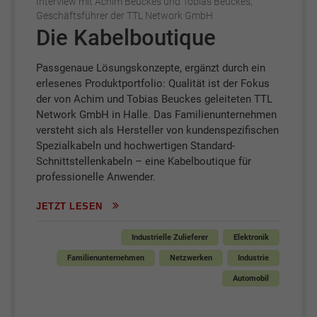
Interview mit Achim Beuckes und Tobias Beuckes,
Geschäftsführer der TTL Network GmbH
Die Kabelboutique
Passgenaue Lösungskonzepte, ergänzt durch ein
erlesenes Produktportfolio: Qualität ist der Fokus
der von Achim und Tobias Beuckes geleiteten TTL
Network GmbH in Halle. Das Familienunternehmen
versteht sich als Hersteller von kundenspezifischen
Spezialkabeln und hochwertigen Standard-
Schnittstellenkabeln – eine Kabelboutique für
professionelle Anwender.
JETZT LESEN
Industrielle Zulieferer
Elektronik
Familienunternehmen
Netzwerken
Industrie
Automobil