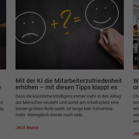
Mit der KI die Mitarbeiterzufriedenheit
W
e
erhöhen – mit diesen Tipps klappt es
or
Dass die künstliche Intelligenz immer mehr in den Alltag
Cha
der Menschen einzieht und somit am Arbeitsplatz eine
son
nt
immer größere Rolle spielt, ist lange kein Geheimnis
erh
ds,
mehr. Wenngleich immer noch viele…
sei
wer
Jetzt lesen
Jet