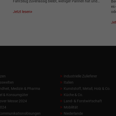
Fahrzeug zuverlässig bleibt, weniger Pannen hat und…
Be
es 
Jetzt lesen
od
Jet
nzen
Industrielle Zulieferer
sswelten
Italien
dheit, Medizin & Pharma
Kunststoff, Metall, Holz & Co.
el & Konsumgüter
Küche & Co.
over Messe 2024
Land- & Forstwirtschaft
2024
Mobilität
 Kommunikationslösungen
Niederlande