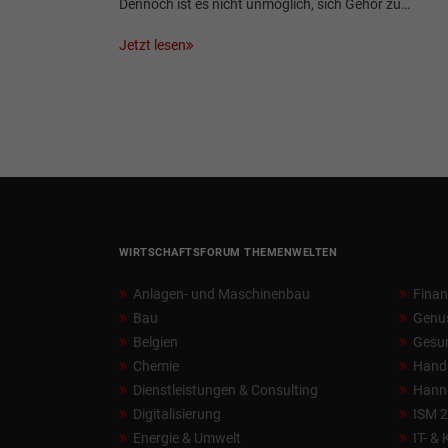
Dennoch ist es nicht unmöglich, sich Gehör zu…
Jetzt lesen
WIRTSCHAFTSFORUM THEMENWELTEN
Anlagen- und Maschinenbau
Fina
Bau
Genu
Belgien
Gesun
Chemie
Hand
Dienstleistungen & Consulting
Hann
Digitalisierung
ISM 
Energie & Umwelt
IT- &