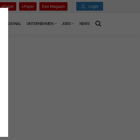
ePaper
cPaper
Das Magazin
Login
REGIONAL
UNTERNEHMEN
JOBS
NEWS