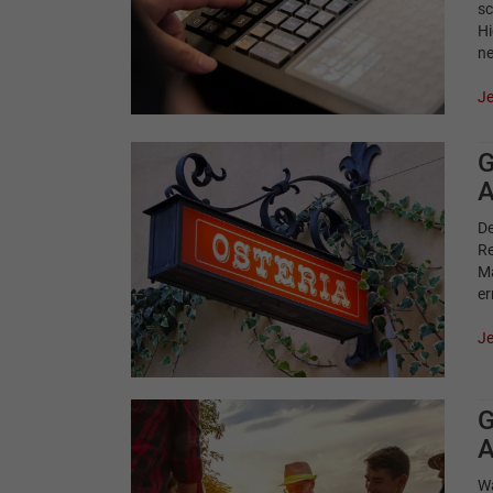
sc
Hi
ne
Je
G
A
De
Re
Ma
er
Je
G
A
Wa