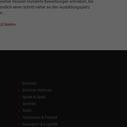
werber müssen Hunderte Bewerbungen schreiben, bis
endlich einen Schritt näher an den Ausbildungsplatz
er…
zt lesen
Schweiz
Schöner Wohnen
Spiele & Spaß
Technik
Textil
Tourismus & Freizeit
Transport & Logistik