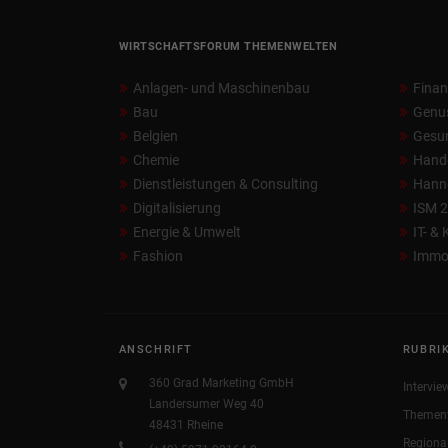
WIRTSCHAFTSFORUM THEMENWELTEN
Anlagen- und Maschinenbau
Fina
Bau
Genu
Belgien
Gesun
Chemie
Hand
Dienstleistungen & Consulting
Hann
Digitalisierung
ISM 
Energie & Umwelt
IT- &
Fashion
Immob
ANSCHRIFT
RUBRI
360 Grad Marketing GmbH
Intervie
Landersumer Weg 40
Themen
48431 Rheine
Regiona