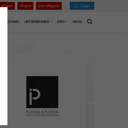
ePaper
cPaper
Das Magazin
Login
REGIONAL
UNTERNEHMEN
JOBS
NEWS