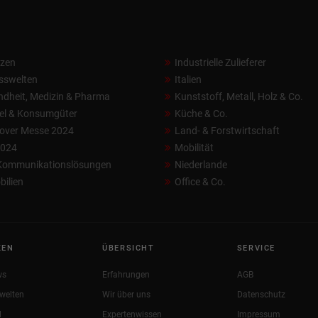
nzen
Industrielle Zulieferer
sswelten
Italien
dheit, Medizin & Pharma
Kunststoff, Metall, Holz & Co.
el & Konsumgüter
Küche & Co.
over Messe 2024
Land- & Forstwirtschaft
2024
Mobilität
 Kommunikationslösungen
Niederlande
ilien
Office & Co.
KEN
ÜBERSICHT
SERVICE
ws
Erfahrungen
AGB
welten
Wir über uns
Datenschutz
l
Expertenwissen
Impressum