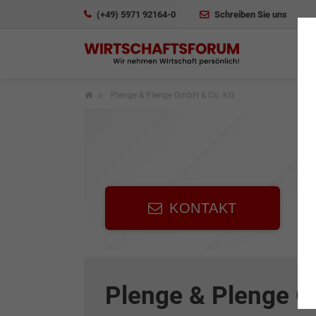
(+49) 5971 92164-0
Schreiben Sie uns
Plenge & Plenge GmbH & Co. KG
KONTAKT
Plenge & Plenge 