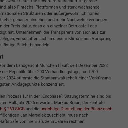
e zweite Seite. Die schärfere Aufsicht trifft gerade
nd, also Fintechs, Plattformen und stark wachsende
ernationalen Strukturen oder außergewöhnlich hohen
ufseher genauer hinsehen und mehr Nachweise verlangen.
 der Preis dafür, dass ein einzelner Betrugsfall das
igt hat. Unternehmen, die Transparenz von sich aus zur
belegen, verschaffen sich in diesem Klima einen Vorsprung
 lästige Pflicht behandeln.
ht
. Vor dem Landgericht München I läuft seit Dezember 2022
 der Republik: über 200 Verhandlungstage, rund 700
er 2024 stimmte die Staatsanwaltschaft einer Verkürzung
igsten Anklagepunkte konzentriert.
en Prozess für in der „Endphase“; Sitzungstermine sind bis
rsten Halbjahr 2026 erwartet. Markus Braun, der zentrale
h § 263 StGB
und die
unrichtige Darstellung der Bilanz nach
 flüchtigen Jan Marsalek zuschiebt, muss nach
aftstrafe von mehr als zehn Jahren rechnen.