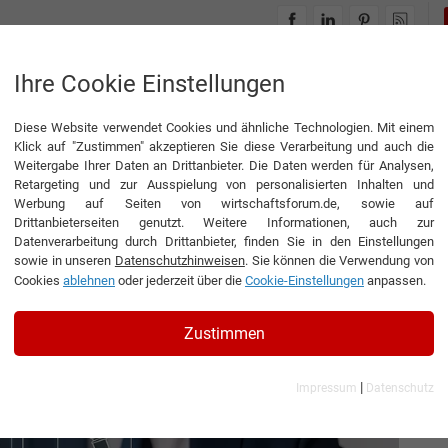
INTERVIEWS
THEMENWELTEN
Ihre Cookie Einstellungen
Diese Website verwendet Cookies und ähnliche Technologien. Mit einem
l die deutsche Finanzaufsicht verändert hat
Klick auf "Zustimmen" akzeptieren Sie diese Verarbeitung und auch die
Weitergabe Ihrer Daten an Drittanbieter. Die Daten werden für Analysen,
Retargeting und zur Ausspielung von personalisierten Inhalten und
Werbung auf Seiten von wirtschaftsforum.de, sowie auf
Drittanbieterseiten genutzt. Weitere Informationen, auch zur
Wie der Wirecard-Skandal
Datenverarbeitung durch Drittanbieter, finden Sie in den Einstellungen
sowie in unseren
Datenschutzhinweisen
. Sie können die Verwendung von
ufsicht verändert hat
Cookies
ablehnen
oder jederzeit über die
Cookie-Einstellungen
anpassen.
Zustimmen
|
Impressum
Datenschutz