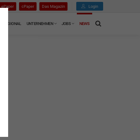
ePaper
cPaper
Das Magazin
Login
REGIONAL
UNTERNEHMEN
JOBS
NEWS