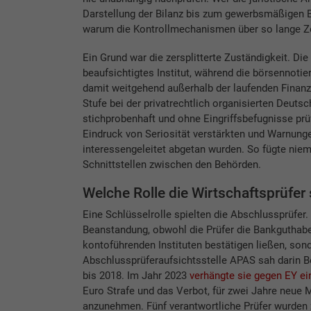
Darstellung der Bilanz bis zum gewerbsmäßigen B
warum die Kontrollmechanismen über so lange Ze
Ein Grund war die zersplitterte Zuständigkeit. Di
beaufsichtigtes Institut, während die börsennoti
damit weitgehend außerhalb der laufenden Finanza
Stufe bei der privatrechtlich organisierten Deuts
stichprobenhaft und ohne Eingriffsbefugnisse prüf
Eindruck von Seriosität verstärkten und Warnunge
interessengeleitet abgetan wurden. So fügte ni
Schnittstellen zwischen den Behörden.
Welche Rolle die Wirtschaftsprüfer 
Eine Schlüsselrolle spielten die Abschlussprüfer.
Beanstandung, obwohl die Prüfer die Bankguthabe
kontoführenden Instituten bestätigen ließen, son
Abschlussprüferaufsichtsstelle APAS sah darin Be
bis 2018. Im Jahr 2023
verhängte sie gegen EY ei
Euro Strafe und das Verbot, für zwei Jahre neue
anzunehmen. Fünf verantwortliche Prüfer wurden 