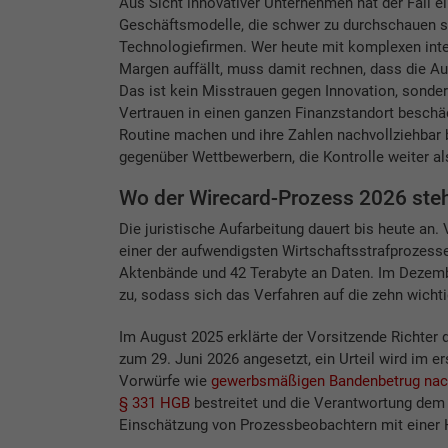
Aus Sicht innovativer Unternehmen hat der Fall ein
Geschäftsmodelle, die schwer zu durchschauen si
Technologiefirmen. Wer heute mit komplexen int
Margen auffällt, muss damit rechnen, dass die A
Das ist kein Misstrauen gegen Innovation, sondern
Vertrauen in einen ganzen Finanzstandort beschäd
Routine machen und ihre Zahlen nachvollziehbar 
gegenüber Wettbewerbern, die Kontrolle weiter als
Wo der Wirecard-Prozess 2026 ste
Die juristische Aufarbeitung dauert bis heute an
einer der aufwendigsten Wirtschaftsstrafprozesse
Aktenbände und 42 Terabyte an Daten. Im Dezemb
zu, sodass sich das Verfahren auf die zehn wicht
Im August 2025 erklärte der Vorsitzende Richter d
zum 29. Juni 2026 angesetzt, ein Urteil wird im e
Vorwürfe wie
gewerbsmäßigen Bandenbetrug nac
§ 331 HGB
bestreitet und die Verantwortung dem
Einschätzung von Prozessbeobachtern mit einer H