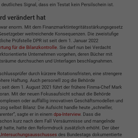
deutliches Signal, dass ein Testat kein Persilschein ist.
rd verändert hat
 war enorm. Mit dem Finanzmarktintegritätsstärkungsgesetz
er Gesetzgeber weitreichende Konsequenzen. Die zweistufige
tliche Prüfstelle DPR ist seit dem 1. Januar 2022
rtung für die Bilanzkontrolle
. Sie darf nun bei Verdacht
ktorientierte Unternehmen vorgehen, deren Bücher mit
ftsräume durchsuchen und Unterlagen beschlagnahmen.
bschlussprüfer durch kürzere Rotationsfristen, eine strengere
here Haftung. Auch personell zog die Behörde
 seit dem 1. August 2021 führt der frühere Finma-Chef Mark
voran. Mit der neuen Fokusaufsicht schaut die Behörde
komplexen oder auffällig innovativen Geschäftsmodellen und
zog selbst Bilanz: Die Aufsicht handle heute „schneller,
renter“, sagte er in einem
dpa-Interview
. Dass die
 schon kurz nach dem Fall Versäumnisse und mangelnde
t hatte, hatte den Reformdruck zusätzlich erhöht. Der über
d-Untersuchungsausschusses
des Bundestags dokumentierte