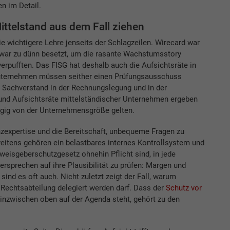
n im Detail.
ttelstand aus dem Fall ziehen
 die wichtigere Lehre jenseits der Schlagzeilen. Wirecard war
 war zu dünn besetzt, um die rasante Wachstumsstory
verpufften. Das FISG hat deshalb auch die Aufsichtsräte in
Unternehmen müssen seither einen Prüfungsausschuss
r Sachverstand in der Rechnungslegung und in der
und Aufsichtsräte mittelständischer Unternehmen ergeben
gig von der Unternehmensgröße gelten.
zexpertise und die Bereitschaft, unbequeme Fragen zu
Zweitens gehören ein belastbares internes Kontrollsystem und
eisgeberschutzgesetz ohnehin Pflicht sind, in jede
rsprechen auf ihre Plausibilität zu prüfen: Margen und
ind es oft auch. Nicht zuletzt zeigt der Fall, warum
 Rechtsabteilung delegiert werden darf. Dass der
Schutz vor
nzwischen oben auf der Agenda steht, gehört zu den