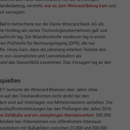
andenbetrug, versteht,
wie es zum Wirecard-Betrug kam
und
it versagten.
e BaFin betrachtete nur die kleine Wirecard Bank AG als
erte Holding als reines Technologieunternehmen galt und
ufsicht lag. Die Bilanzkontrolle wiederum lag in erster
chen Prüfstelle für Rechnungslegung (DPR), die nur
te. Hinzu kam, dass die jahrelang erteilten Testate den
n von Journalisten und Leerverkäufern als
emand das Gesamtbild zusammen. Das Versagen lag an den
spielten
 EY testierte die Wirecard-Bilanzen über Jahre ohne
n auf den Treuhandkonten nicht direkt bei den
dern sich auf Unterlagen von Mittelsmännern verließen. Die
rufspflichtverletzungen bei den Prüfungen der Jahre 2016
ne Geldbuße und ein zweijähriges Mandatsverbot
: 500.000
 Mandate bei Unternehmen von öffentlichem Interesse
zusätzlich mit Bußgeldern zwischen 23.000 und 300.000