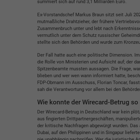
summiert sich auf rund 3,1 Milliarden Euro.
Ex-Vorstandschef Markus Braun sitzt seit Juli 20
mutmaßliche Drahtzieher, der frühere Vertriebsv
Zusammenbruch unter und lebt nach Erkenntnisse
vermutlich unter dem Schutz russischer Geheimdien
stellte sich den Behörden und wurde zum Kronzeu
Der Fall hatte auch eine politische Dimension. 
die Rolle von Ministerien und Aufsicht auf; der d
Spitzenbeamte mussten aussagen. Die Frage, war
blieben und wer wen wann informiert hatte, beschäf
FDP-Obmann im Ausschuss, Florian Toncar, fasst
sah die Verantwortung vor allem bei den Behörde
Wie konnte der Wirecard-Betrug so
Der Wirecard-Betrug in Deutschland war kein plöt
aus fingierten Drittpartnergeschäften, manipulie
der kritische Nachfragen abgewürgt wurden. Das 
Dubai, auf den Philippinen und in Singapur liefer
nie unabhängig nachprüfen. Wer die juristische An