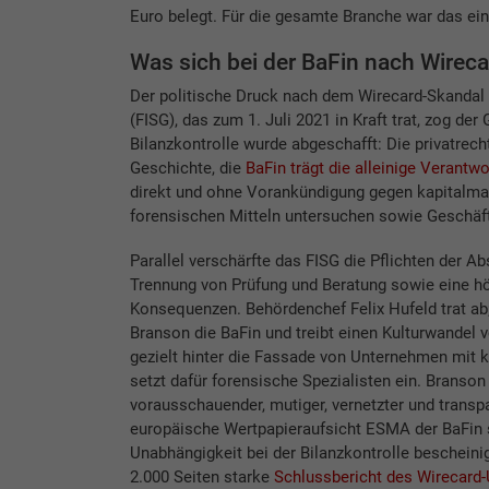
Euro belegt. Für die gesamte Branche war das ein 
Was sich bei der BaFin nach Wireca
Der politische Druck nach dem Wirecard-Skandal
(FISG), das zum 1. Juli 2021 in Kraft trat, zog d
Bilanzkontrolle wurde abgeschafft: Die privatrech
Geschichte, die
BaFin trägt die alleinige Verantwo
direkt und ohne Vorankündigung gegen kapitalmar
forensischen Mitteln untersuchen sowie Geschä
Parallel verschärfte das FISG die Pflichten der A
Trennung von Prüfung und Beratung sowie eine hö
Konsequenzen. Behördenchef Felix Hufeld trat ab;
Branson die BaFin und treibt einen Kulturwandel 
gezielt hinter die Fassade von Unternehmen mit 
setzt dafür forensische Spezialisten ein. Branson 
vorausschauender, mutiger, vernetzter und transpa
europäische Wertpapieraufsicht ESMA der BaFin
Unabhängigkeit bei der Bilanzkontrolle bescheinig
2.000 Seiten starke
Schlussbericht des Wirecar