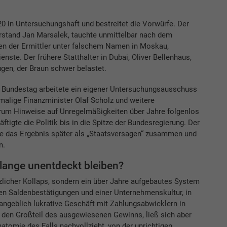
20 in Untersuchungshaft und bestreitet die Vorwürfe. Der
orstand Jan Marsalek, tauchte unmittelbar nach dem
n der Ermittler unter falschem Namen in Moskau,
ste. Der frühere Statthalter in Dubai, Oliver Bellenhaus,
gen, der Braun schwer belastet.
Im Bundestag arbeitete ein eigener Untersuchungsausschuss
amalige Finanzminister Olaf Scholz und weitere
um Hinweise auf Unregelmäßigkeiten über Jahre folgenlos
tigte die Politik bis in die Spitze der Bundesregierung. Der
e das Ergebnis später als „Staatsversagen“ zusammen und
n.
 lange unentdeckt bleiben?
zlicher Kollaps, sondern ein über Jahre aufgebautes System
rten Saldenbestätigungen und einer Unternehmenskultur, in
angeblich lukrative Geschäft mit Zahlungsabwicklern in
te den Großteil des ausgewiesenen Gewinns, ließ sich aber
atomie des Falls nachvollzieht, von der unrichtigen