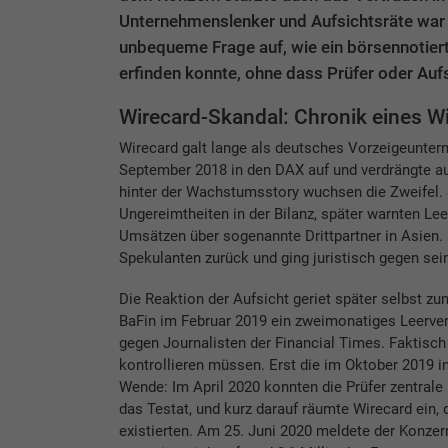
Unternehmenslenker und Aufsichtsräte war de
unbequeme Frage auf, wie ein börsennotier
erfinden konnte, ohne dass Prüfer oder Aufs
Wirecard-Skandal: Chronik eines W
Wirecard galt lange als deutsches Vorzeigeunte
September 2018 in den DAX auf und verdrängte 
hinter der Wachstumsstory wuchsen die Zweifel. 
Ungereimtheiten in der Bilanz, später warnten Le
Umsätzen über sogenannte Drittpartner in Asien. 
Spekulanten zurück und ging juristisch gegen seine
Die Reaktion der Aufsicht geriet später selbst z
BaFin im Februar 2019 ein zweimonatiges Leerver
gegen Journalisten der Financial Times. Faktisch
kontrollieren müssen. Erst die im Oktober 2019 
Wende: Im April 2020 konnten die Prüfer zentrale
das Testat, und kurz darauf räumte Wirecard ein, 
existierten. Am 25. Juni 2020 meldete der Konzer