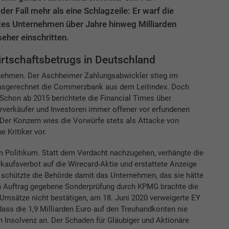
r Fall mehr als eine Schlagzeile: Er warf die
tes Unternehmen über Jahre hinweg Milliarden
eher einschritten.
irtschaftsbetrugs in Deutschland
rnehmen. Der Aschheimer Zahlungsabwickler stieg im
ausgerechnet die Commerzbank aus dem Leitindex. Doch
Schon ab 2015 berichtete die Financial Times über
erverkäufer und Investoren immer offener vor erfundenen
Der Konzern wies die Vorwürfe stets als Attacke von
 Kritiker vor.
um Politikum. Statt dem Verdacht nachzugehen, verhängte die
kaufsverbot auf die Wirecard-Aktie und erstattete Anzeige
 schützte die Behörde damit das Unternehmen, das sie hätte
in Auftrag gegebene Sonderprüfung durch KPMG brachte die
 Umsätze nicht bestätigen, am 18. Juni 2020 verweigerte EY
dass die 1,9 Milliarden Euro auf den Treuhandkonten nie
n Insolvenz an. Der Schaden für Gläubiger und Aktionäre