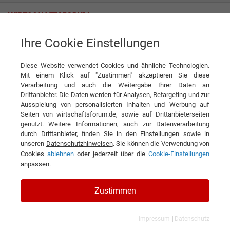
Ihre Cookie Einstellungen
News
So funktioniert nachhaltige KI-Integration in Unternehmen
Diese Website verwendet Cookies und ähnliche Technologien.
News
Mit einem Klick auf "Zustimmen" akzeptieren Sie diese
Verarbeitung und auch die Weitergabe Ihrer Daten an
DIESEN ARTIKEL EMPFEHLEN
Drittanbieter. Die Daten werden für Analysen, Retargeting und zur
Ausspielung von personalisierten Inhalten und Werbung auf
Seiten von wirtschaftsforum.de, sowie auf Drittanbieterseiten
So funktioniert nachhaltige KI-
genutzt. Weitere Informationen, auch zur Datenverarbeitung
durch Drittanbieter, finden Sie in den Einstellungen sowie in
Integration in Unternehmen
unseren
Datenschutzhinweisen
. Sie können die Verwendung von
Cookies
ablehnen
oder jederzeit über die
Cookie-Einstellungen
anpassen.
Zustimmen
|
Impressum
Datenschutz