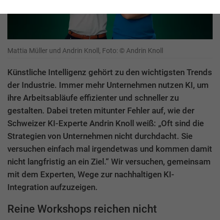
Mattia Müller und Andrin Knoll, Foto: © Andrin Knoll
Künstliche Intelligenz gehört zu den wichtigsten Trends
der Industrie. Immer mehr Unternehmen nutzen KI, um
ihre Arbeitsabläufe effizienter und schneller zu
gestalten. Dabei treten mitunter Fehler auf, wie der
Schweizer KI-Experte Andrin Knoll weiß: „Oft sind die
Strategien von Unternehmen nicht durchdacht. Sie
versuchen einfach mal irgendetwas und kommen damit
nicht langfristig an ein Ziel.“ Wir versuchen, gemeinsam
mit dem Experten, Wege zur nachhaltigen KI-
Integration aufzuzeigen.
Reine Workshops reichen nicht